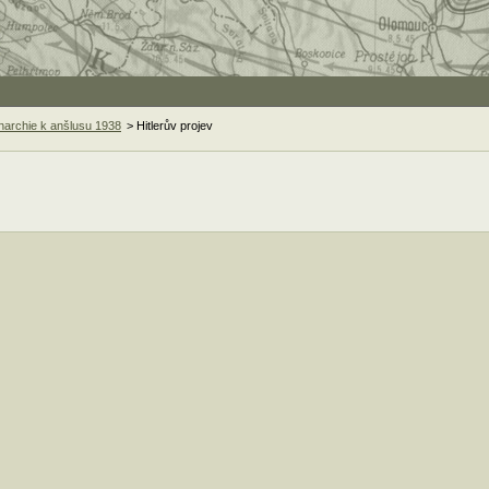
archie k anšlusu 1938
> Hitlerův projev