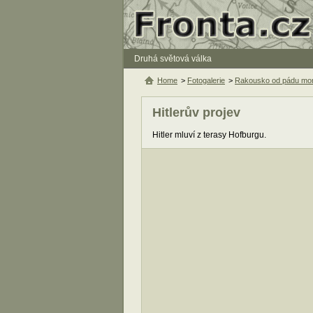
Druhá světová válka
Home
>
Fotogalerie
>
Rakousko od pádu mon
Hitlerův projev
Hitler mluví z terasy Hofburgu.