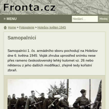
≡ MENU
Home
>
Fotogalerie
>
Holešov, květen 1945
Samopalníci
Samopalníci 1. čs. armádního sboru pochodují na Holešov
dne 6. května 1945. Voják zhruba uprostřed snímku nese
přes rameno československý lehký kulomet vz. 26 nebo
některou z jeho dalších modifikací, zřejmě tedy kořistní
zbraň.