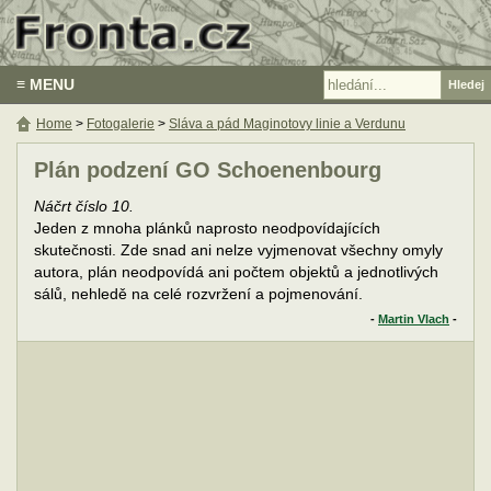
≡ MENU
Home
>
Fotogalerie
>
Sláva a pád Maginotovy linie a Verdunu
Plán podzení GO Schoenenbourg
Náčrt číslo 10.
Jeden z mnoha plánků naprosto neodpovídajících
skutečnosti. Zde snad ani nelze vyjmenovat všechny omyly
autora, plán neodpovídá ani počtem objektů a jednotlivých
sálů, nehledě na celé rozvržení a pojmenování.
-
Martin Vlach
-