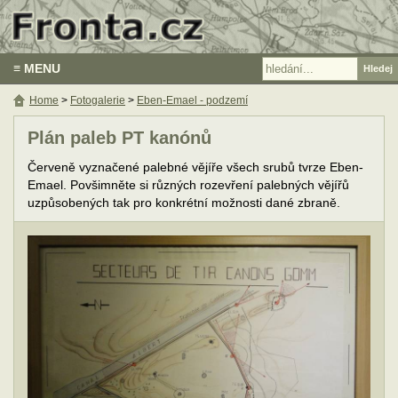
≡ MENU
Home
>
Fotogalerie
>
Eben-Emael - podzemí
Plán paleb PT kanónů
Červeně vyznačené palebné vějíře všech srubů tvrze Eben-
Emael. Povšimněte si různých rozevření palebných vějířů
uzpůsobených tak pro konkrétní možnosti dané zbraně.