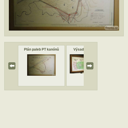
vz. 36
Plán paleb PT kanónů
Výsadková operace
Přís