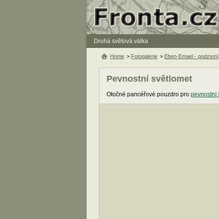
Druhá světová válka
Home
>
Fotogalerie
>
Eben-Emael - podzemí
Pevnostní světlomet
Otočné pancéřové pouzdro pro
pevnostní 