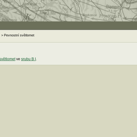
> Pevnostní světlomet
světlomet
ve
srubu B I
.