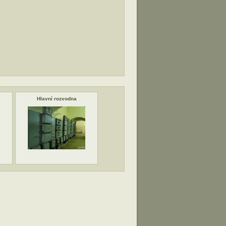
Hlavní rozvodna
Podzemní elektrárna
Podzemní 