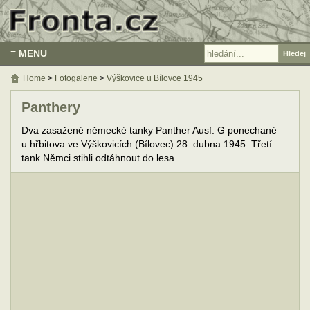
≡ MENU
Home
>
Fotogalerie
>
Výškovice u Bílovce 1945
Panthery
Dva zasažené německé tanky Panther Ausf. G ponechané
u hřbitova ve Výškovicích (Bílovec) 28. dubna 1945. Třetí
tank Němci stihli odtáhnout do lesa.