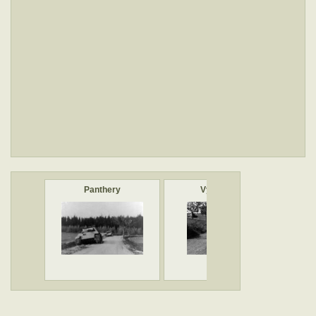
Panthery
Výškovice
Pa