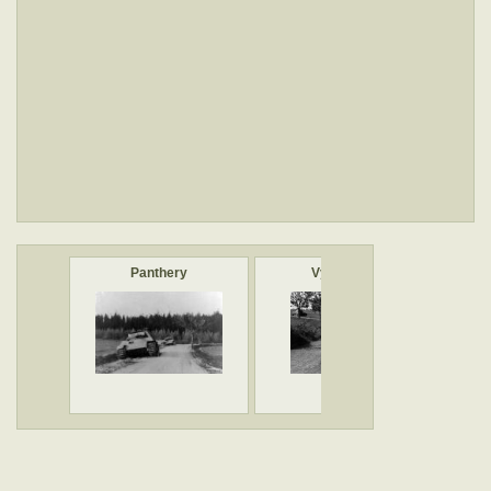
Panthery
Výškovice
Pa