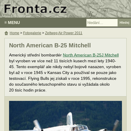
≡ MENU
Home
>
Fotogalerie
>
Zeltweg Air Power 2011
North American B-25 Mitchell
Americký střední bombardér
North American B-25J Mitchell
byl vyroben ve více než 11 tisících kusech mezi lety 1940-
45. Tento exemplář ale nikdy nebyl bojově nasazen, vyroben
byl až v roce 1945 v Kansas City a používal se pouze jako
testovací. Flying Bulls jej získali v roce 1995, rekonstrukce
do současného letuschopného stavu si vyžádala okolo
20 tisíc hodin práce.