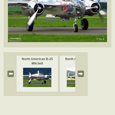
ightning
North American B-25
North American B-25
Mitchell
Mitchell