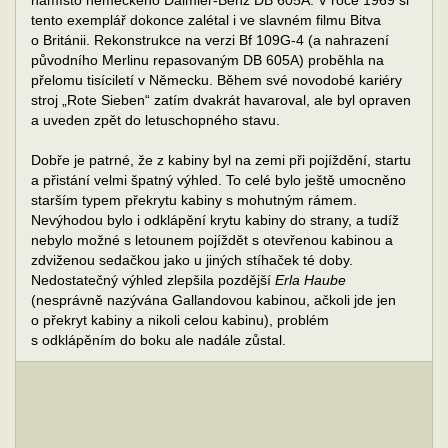
namísto německého Daimler-Benz DB 605A. V roce 1969 si
tento exemplář dokonce zalétal i ve slavném filmu Bitva
o Británii. Rekonstrukce na verzi Bf 109G-4 (a nahrazení
původního Merlinu repasovaným DB 605A) proběhla na
přelomu tisíciletí v Německu. Během své novodobé kariéry
stroj „Rote Sieben“ zatím dvakrát havaroval, ale byl opraven
a uveden zpět do letuschopného stavu.
Dobře je patrné, že z kabiny byl na zemi při pojíždění, startu
a přistání velmi špatný výhled. To celé bylo ještě umocněno
starším typem překrytu kabiny s mohutným rámem.
Nevýhodou bylo i odklápění krytu kabiny do strany, a tudíž
nebylo možné s letounem pojíždět s otevřenou kabinou a
zdviženou sedačkou jako u jiných stíhaček té doby.
Nedostatečný výhled zlepšila pozdější
Erla Haube
(nesprávně nazývána Gallandovou kabinou, ačkoli jde jen
o překryt kabiny a nikoli celou kabinu), problém
s odklápěním do boku ale nadále zůstal.