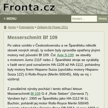
≡ MENU
Home
>
Fotogalerie
>
Zeltweg Air Power 2011
Messerschmitt Bf 109
Po válce vzniklo v Československu a ve Španělsku několik
stovek nových strojů, ty ovšem byly zpravidla opatřeny jinými
motory než původní Bf 109. Čsl.
Avie S-199
se stavěly
s motorem Jumo 211F nebo J. Španělské stroje se vyráběly
v řadě verzí pod označením HA-1109 až HA-1112, poháněny
byly motory firem Hispano-Suiza (zpočátku motory Hispano-
Suiza 12Z) či Rolls-Royce (Merlin 500/45), lišily se mj. i
výzbrojí.
Z poválečné výroby pochází i tento stíhací letoun
Messerschmitt
Bf 109
G-4 „Rote Sieben“ (červená 7).
Vyroben byl r. 1950 ve Španělsku jako HA-1112 M-1L
Buchón, poháněl jej motor Rolls-Royce Merlin 500/45