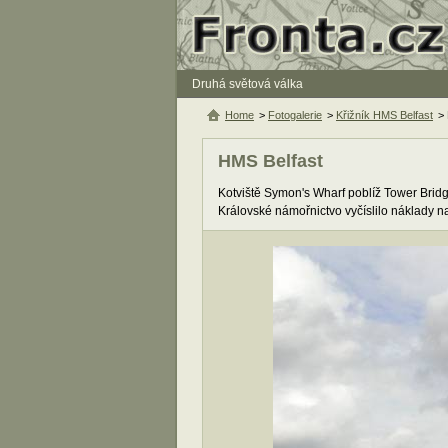
Druhá světová válka
Home
>
Fotogalerie
>
Křižník HMS Belfast
>
HMS Belfast
Kotviště Symon's Wharf poblíž Tower Brid
Královské námořnictvo vyčíslilo náklady na 