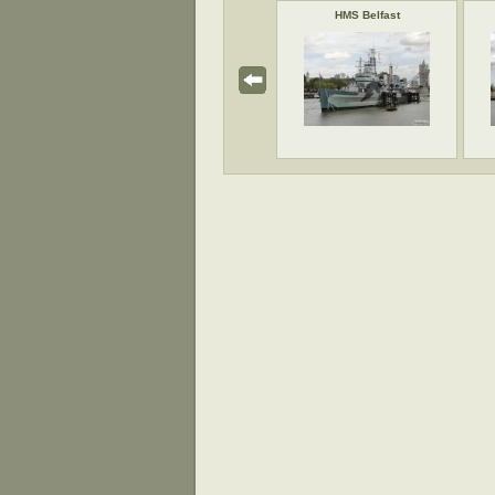
 výzbroj
4palcové dvojúčelové dělo
HMS Belfast