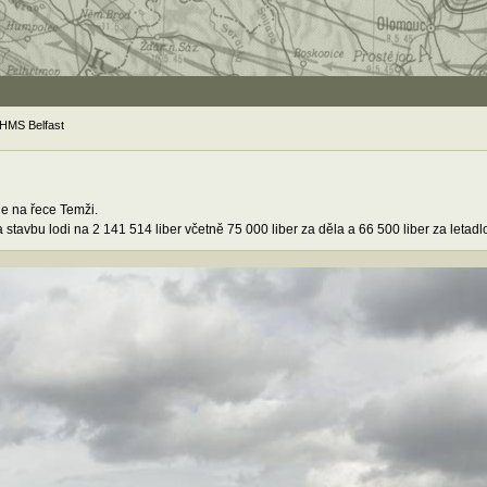
 HMS Belfast
ge na řece Temži.
stavbu lodi na 2 141 514 liber včetně 75 000 liber za děla a 66 500 liber za letadl