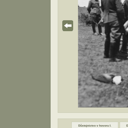
kanon
Moždíře v postavení
Důstojnictvo v hovoru I.
D