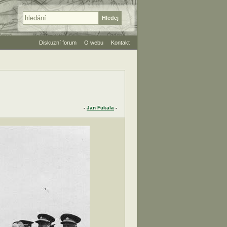
Diskuzní forum
O webu
Kontakt
-
Jan Fukala
-