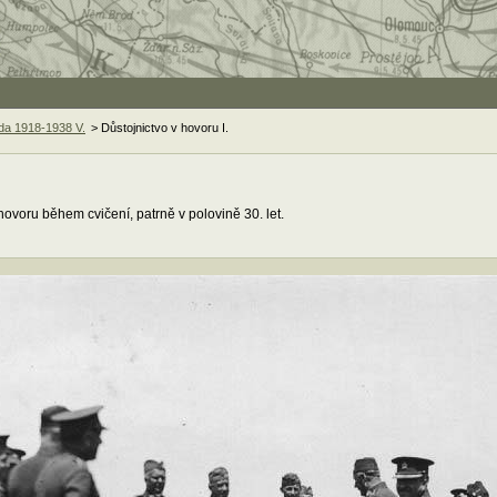
a 1918-1938 V.
> Důstojnictvo v hovoru I.
ovoru během cvičení, patrně v polovině 30. let.