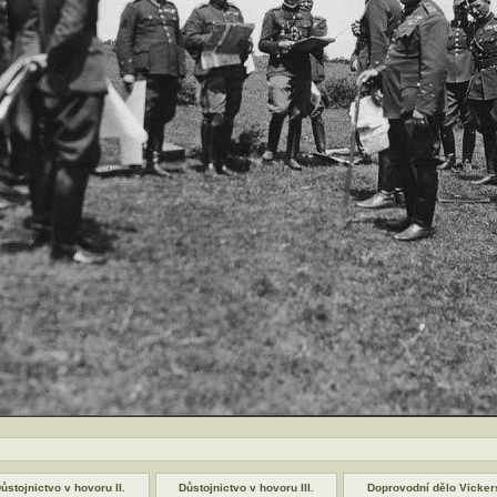
ůstojnictvo v hovoru II.
Důstojnictvo v hovoru III.
Doprovodní dělo Vicker