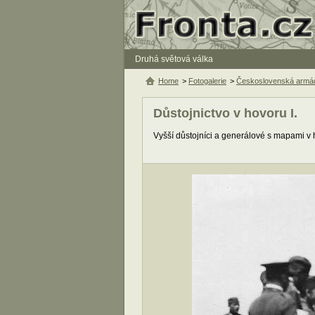
Druhá světová válka
Home
>
Fotogalerie
>
Československá armád
Důstojnictvo v hovoru I.
Vyšší důstojníci a generálové s mapami v h