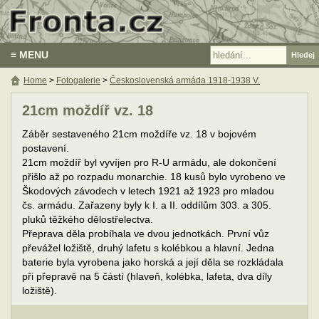
≡ MENU
Home
>
Fotogalerie
>
Československá armáda 1918-1938 V.
21cm moždíř vz. 18
Záběr sestaveného 21cm moždíře vz. 18 v bojovém
postavení.
21cm moždíř byl vyvíjen pro R-U armádu, ale dokončení
přišlo až po rozpadu monarchie. 18 kusů bylo vyrobeno ve
Škodových závodech v letech 1921 až 1923 pro mladou
čs. armádu. Zařazeny byly k I. a II. oddílům 303. a 305.
pluků těžkého dělostřelectva.
Přeprava děla probíhala ve dvou jednotkách. První vůz
převážel ložiště, druhý lafetu s kolébkou a hlavní. Jedna
baterie byla vyrobena jako horská a její děla se rozkládala
při přepravě na 5 částí (hlaveň, kolébka, lafeta, dva díly
ložiště).