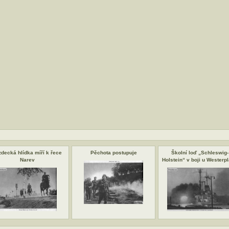
zdecká hlídka míří k řece
Pěchota postupuje
Školní loď „Schleswig-
Narev
Holstein“ v boji u Westerpl