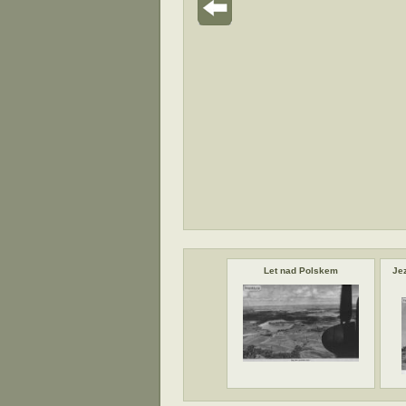
Let nad Polskem
Je