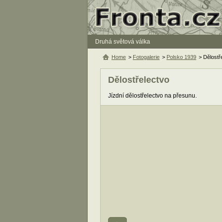
Druhá světová válka
Home
>
Fotogalerie
>
Polsko 1939
> Dělostř
Dělostřelectvo
Jízdní dělostřelectvo na přesunu.