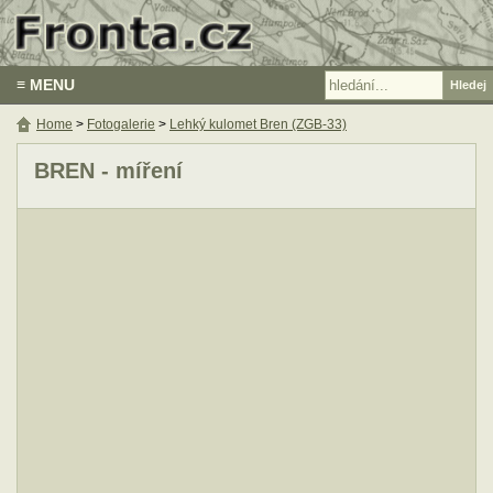
≡ MENU
Home
>
Fotogalerie
>
Lehký kulomet Bren (ZGB-33)
BREN - míření