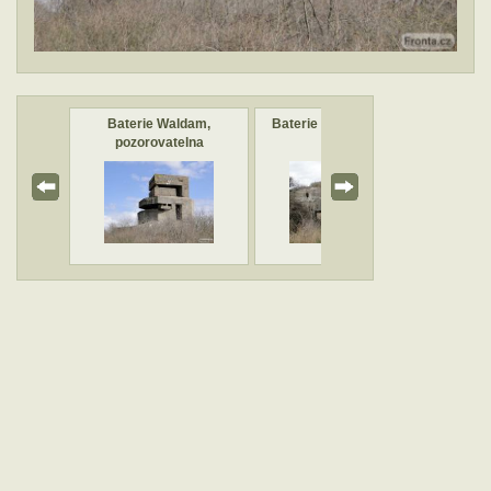
dam,
Baterie Waldam,
Baterie Waldam, týlové
B
 objekt
pozorovatelna
objekty
nalizaci