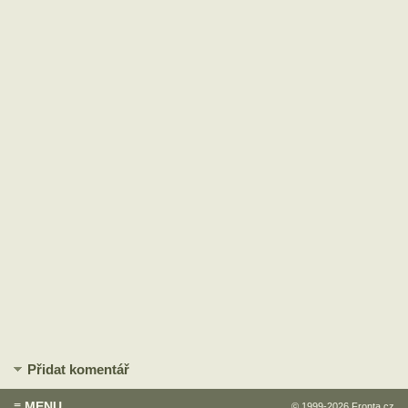
Přidat komentář
≡ MENU
© 1999-2026
Fronta.cz