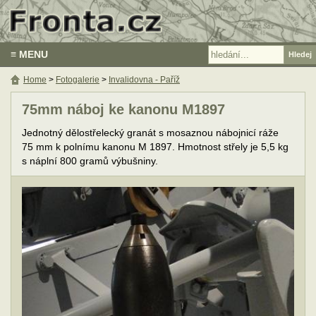
≡ MENU
Home
>
Fotogalerie
>
Invalidovna - Paříž
75mm náboj ke kanonu M1897
Jednotný dělostřelecký granát s mosaznou nábojnicí ráže
75 mm k polnímu kanonu M 1897. Hmotnost střely je 5,5 kg
s náplní 800 gramů výbušniny.