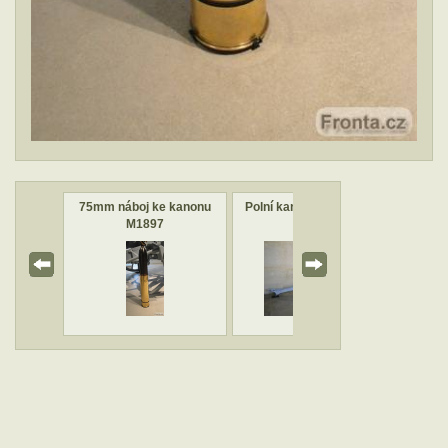
M 1897
75mm náboj ke kanonu
Polní kanon M 1897 ráže
Závě
M1897
75 mm