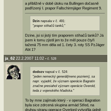
a přibližně v době útoku na Bullingen dočasně
podřízený I. prapor Fallschirmjäger Regiment 9.
Dzin
napsala v č. 491:
"
prapor stihačů tanků,
"
Dzine, jsi si jistý tím praporem stíhačů tanků? Já
jsem k tomu zjistil jen to že měl pouze čtyři
tažená 75 mm děla od 1. čety 3. roty SS PzJäger
Abt 1?
ja_62
22.2.2007 11:02
-
č. 528
dodozv
napsal v č. 524:
"
jeden nemecký generál(meno pozriem), sa
napr. vyjadril, že význam operácie Bagratin
značne presiahol význam operácie Overold,
teda z vojenského hľadiska.
"
To by mne zajímalo který - v operaci Bagration
byla sice zdrcená skupina armád Střed, na
druhou stranu operace Overlord vytvořila úplně