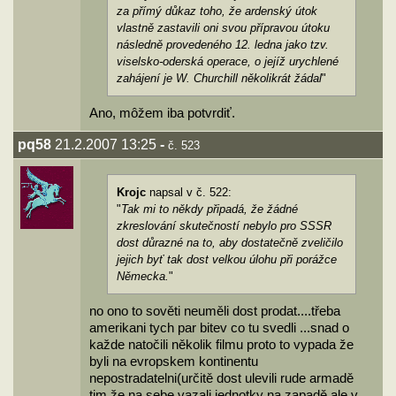
za přímý důkaz toho, že ardenský útok
vlastně zastavili oni svou přípravou útoku
následně provedeného 12. ledna jako tzv.
viselsko-oderská operace, o jejíž urychlené
zahájení je W. Churchill několikrát žádal
"
Ano, môžem iba potvrdiť.
pq58
21.2.2007 13:25
-
č. 523
Krojc
napsal v č. 522:
"
Tak mi to někdy připadá, že žádné
zkreslování skutečností nebylo pro SSSR
dost důrazné na to, aby dostatečně zveličilo
jejich byť tak dost velkou úlohu při porážce
Německa.
"
no ono to sověti neuměli dost prodat....třeba
amerikani tych par bitev co tu svedli ...snad o
každe natočili několik filmu proto to vypada že
byli na evropskem kontinentu
nepostradatelni(určitě dost ulevili rude armadě
tim že na sebe vazali jednotky na zapadě,ale v