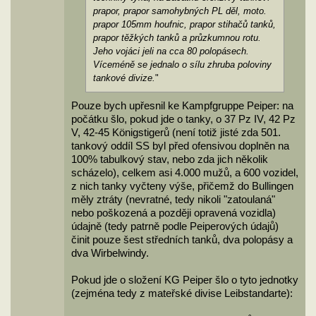
prapor, prapor samohybných PL děl, moto.
prapor 105mm houfnic, prapor stihačů tanků,
prapor těžkých tanků a průzkumnou rotu.
Jeho vojáci jeli na cca 80 polopásech.
Víceméně se jednalo o sílu zhruba poloviny
tankové divize.
"
Pouze bych upřesnil ke Kampfgruppe Peiper: na
počátku šlo, pokud jde o tanky, o 37 Pz IV, 42 Pz
V, 42-45 Königstigerů (není totiž jisté zda 501.
tankový oddíl SS byl před ofensivou doplněn na
100% tabulkový stav, nebo zda jich několik
scházelo), celkem asi 4.000 mužů, a 600 vozidel,
z nich tanky vyčteny výše, přičemž do Bullingen
měly ztráty (nevratné, tedy nikoli "zatoulaná"
nebo poškozená a později opravená vozidla)
údajně (tedy patrně podle Peiperových údajů)
činit pouze šest středních tanků, dva polopásy a
dva Wirbelwindy.
Pokud jde o složení KG Peiper šlo o tyto jednotky
(zejména tedy z mateřské divise Leibstandarte):