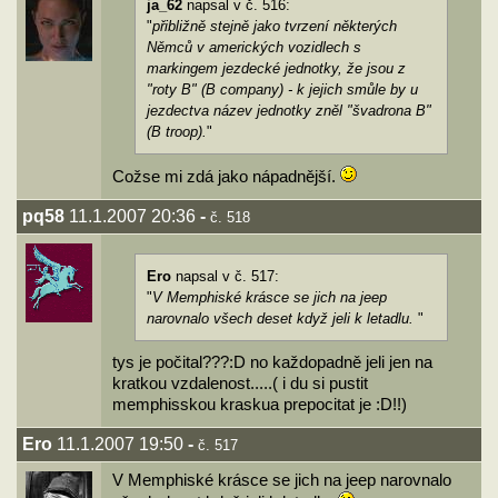
ja_62
napsal v č. 516:
"
přibližně stejně jako tvrzení některých
Němců v amerických vozidlech s
markingem jezdecké jednotky, že jsou z
"roty B" (B company) - k jejich smůle by u
jezdectva název jednotky zněl "švadrona B"
(B troop).
"
Cožse mi zdá jako nápadnější.
pq58
11.1.2007 20:36
-
č. 518
Ero
napsal v č. 517:
"
V Memphiské krásce se jich na jeep
narovnalo všech deset když jeli k letadlu.
"
tys je počital???:D no každopadně jeli jen na
kratkou vzdalenost.....( i du si pustit
memphisskou kraskua prepocitat je :D!!)
Ero
11.1.2007 19:50
-
č. 517
V Memphiské krásce se jich na jeep narovnalo