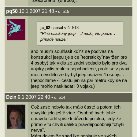
"švadrona B" (B troop).
pq58
10.1.2007 21:48
-
č. 515
ja_62
napsal v č. 513:
"
Plně naložený jeep = 3 muži, víc pouze v
případě nouze.
"
ano musim souhlasit kdYz se podivas na
konstrukci jeepu (je sice "teoreticky"navržen pro
4 osoby) tak vidis ze zadni sedadlo bylo pro dva
vojaky prilis male a nepohodlene, proto se v praxi
moc nevidelo ze by byl jeep osazen 4 osoby....
(nepocitame -li cestu jen na par metru kdy se na
jeep mohlo naskladat i 9 vojaku)
Dzin
9.1.2007 22:40
-
č. 514
Což zase nebylo tak málo časté a potom jich
obvykle jelo ještě více. Osobně bych tohle
opravdu řadil spíše k důvodu po akci, tedy že
přímo v tu chvíli daleko pravděpodobněji "chytli
nerva".
Mám dojem že snad Ike popisuje ve svých