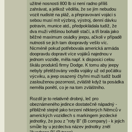
užitné nosnosti 800 lb si není radno příliš
zahrávat, a jelikož věděla, že se jím nebudou
vozit nudisté na pláž, a přepravovaní vojáci s
sebou musí mít výzbroj, výstroj, denní dávku
potravin, munice atd., předpokládala tudíž, že
dva muži většinou bohatě stačí, a tři brala jako
běžné maximum osádky jeepu, ačkoli v případě
nutnosti se jich tam doopravdy vešlo víc.
Nicméně pokud potřebovala americká armáda
doopravdu dopravit více vojáků najednou v
jednom vozidle, měla např. k disposici celou
škálu produktů firmy Dodge. K tomu aby jeepy
nebyly přetěžovány vedla vojáky už od počátku
výcviku, a jeep osazený čtyřmi muži tudíž budil
zaslouženou pozornost, zvláště když ta posádka
neměla ponětí, co je na tom zvláštního.
Rozdíl je to relativně drobný, leč pro
obeznámeného jedince dostatečně nápadný -
přibližně stejně jako tvrzení některých Němců v
amerických vozidlech s markingem jezdecké
jednotky, že jsou z "roty B" (B company) - k jejich
smůle by u jezdectva název jednotky zněl