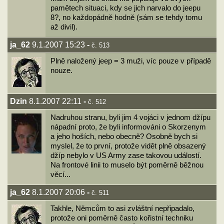
pamětech situaci, kdy se jich narvalo do jeepu
8?, no každopádně hodně (sám se tehdy tomu
až divil).
ja_62
9.1.2007 15:23
-
č. 513
Plně naložený jeep = 3 muži, víc pouze v případě
nouze.
Dzin
8.1.2007 22:11
-
č. 512
Nadruhou stranu, byli jim 4 vojáci v jednom džípu
nápadní proto, že byli informováni o Skorzenym
a jeho hoších, nebo obecně? Osobně bych si
myslel, že to první, protože vidět plně obsazený
džíp nebylo v US Army zase takovou událostí.
Na frontové linii to muselo být poměrně běžnou
věcí...
ja_62
8.1.2007 20:06
-
č. 511
Takhle, Němcům to asi zvláštní nepřipadalo,
protože oni poměrně často kořistní techniku