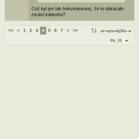
Což byl jev tak frekventovaný, že to dokázalo
zmást kdekoho?
<<
<
1
2
3
4
5
6
7
>
>>
Po