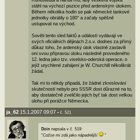
Rundstedta a nařídil mu, aby veškerá vojska
stáhl na výchozí pozice před ardenským útokem.
Během několika hodin se pak německé tankové
jednotky obrátily o 180° a začaly spěšně
ustupovat na východ.
Sověti tento sled faktů a událostí vydávají ve
svých oficiálních dějinách 2.s.v. dodnes za přímý
důkaz toho, že ardenský útok vlastně zastavili
oni svou přípravou útoku následně provedeného
12. ledna jako tzv. viselsko-oderská operace, o
jejíž urychlené zahájení je W. Churchill několikrát
žádal.
Tak mi to někdy připadá, že žádné zkreslování
skutečností nebylo pro SSSR dost důrazné na to,
aby dostatečně zveličilo jejich byť tak dost velkou
úlohu při porážce Německa.
ja_62
15.1.2007 09:07
-
č. 521
Dzin
napsala v č. 519:
"
Cožse mi zdá jako nápadnější.
"