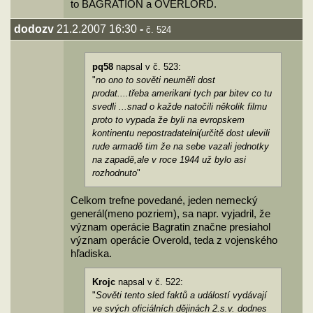
to BAGRATION a OVERLORD.
dodozv
21.2.2007 16:30
-
č. 524
pq58
napsal v č. 523:
"
no ono to sověti neuměli dost
prodat....třeba amerikani tych par bitev co tu
svedli ...snad o každe natočili několik filmu
proto to vypada že byli na evropskem
kontinentu nepostradatelni(určitě dost ulevili
rude armadě tim že na sebe vazali jednotky
na zapadě,ale v roce 1944 už bylo asi
rozhodnuto
"
Celkom trefne povedané, jeden nemecký
generál(meno pozriem), sa napr. vyjadril, že
význam operácie Bagratin značne presiahol
význam operácie Overold, teda z vojenského
hľadiska.
Krojc
napsal v č. 522:
"
Sověti tento sled faktů a událostí vydávají
ve svých oficiálních dějinách 2.s.v. dodnes