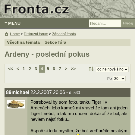
≡ MENU
Home
>
Diskuzní forum
>
Západní fronta
Všechna témata
Sekce fóra
Ardeny - poslední pokus
<<
<
1
2
3
4
5
6
7
>
>>
Po
89michael
22.2.2007 20:06
-
č. 530
Potreboval by som fotku tanku Tiger I v
Ardenách, lebo kamoš mi vravel že tam ani jeden
Tiger I nebol, a tak mu chcem dokázať že bol, ale
neviem nájsť fotku...
Aspoň si teda myslím, že bol, veď určite nejakým