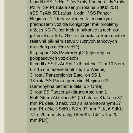
I. oddíl / SS PzRgt 1 (dvě roty Pantherů, dvě roty
Pz IV, SP PL rota a ženijní rota na SdKfz 251)
sSS PzAbt 501 (alias II. oddíl / SS Panzer
Regiment 1, který vzhledem k technickým
přednostem vozidla Königstiger měl problémy
držet s KG Peiper krok, a nakonec ta technika
jež dojela až k La Gleize skončila celkem často v
relativně pěkném stavu v různých tankových
museích po celém světě)
III. prapor / SS PzGrenRgt 2 (čtyři roty na
polopásových vozidlech)
II. oddíl / SS PzArtRgt 1 (tři baterie, 12 x 10,5 cm,
6 x 15 cm tažené houfnice, 1 x Wespe)
3. rota / Panzerpionier Bataillon SS 1
13. rota SS Panzergrenadier Regiment 2
(samohybná pěchotní děla, 6 x Grille)
2. rota SS Panzeraufklärung Abteilung 1
FlaK Sturm Abteilung 84 (tři baterie, 3 tažená 37
mm PL děla, 3 nákl. vozy s namontovanými 37
mm PL děly, 3 SdKfz 6/2 s 37 mm PLK, 6 SdKfz
7/1 s 20 mm čtyřčaty, 18 SdKfz 10/4 s 1 x 20
mm PLK)