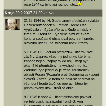
roce 1944 už bylo asi rozhodnuto...
)
Krojc
20.2.2007 21:20
-
č. 522
31.12.1944 byl H. Guderianovi předložen zvláštní
Denkschrift oddělení Fremde Heere Ost.
Vyplývalo z něj, že příprava Rudé armády k
zimnímu útoku se urychleně blíží ke svému
konci a současně obsahoval potvrzení směru
hlavního úderu - na středním úseku fronty.
5.1.1945 H.Guderian předložil A.Hitlerovi své
závěry. Zaprvé: všechny jednotky, které na
západě nejsou zapojeny do bojů, mají být
okamžitě přemístěny na východní frontu.
Zadruhé: tyto jednotky je třeba soustředit v
oblasti Posen (Poznaň) proti útočnému uskupení
Sovětů. Zatřetí: je třeba se pokusit připravit na
východní frontě útočnou operaci, která by
připravovaný útok Rusů oslabila.
8.1.1945 k sobě A. Hitler telefonicky povolal
velitele vojsk na západní frontě G. von