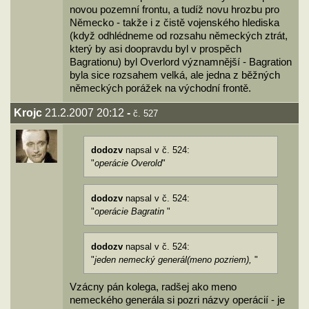
novou pozemní frontu, a tudíž novu hrozbu pro
Německo - takže i z čistě vojenského hlediska
(když odhlédneme od rozsahu německých ztrát,
který by asi doopravdu byl v prospěch
Bagrationu) byl Overlord významnější - Bagration
byla sice rozsahem velká, ale jedna z běžných
německých porážek na východní frontě.
Krojc
21.2.2007 20:12
-
č. 527
dodozv
napsal v č. 524:
"
operácie Overold
"
dodozv
napsal v č. 524:
"
operácie Bagratin
"
dodozv
napsal v č. 524:
"
jeden nemecký generál(meno pozriem),
"
Vzácny pán kolega, radšej ako meno
nemeckého generála si pozri názvy operácií - je