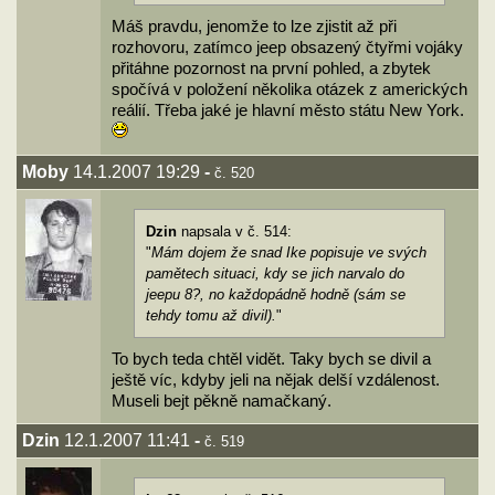
Máš pravdu, jenomže to lze zjistit až při
rozhovoru, zatímco jeep obsazený čtyřmi vojáky
přitáhne pozornost na první pohled, a zbytek
spočívá v položení několika otázek z amerických
reálií. Třeba jaké je hlavní město státu New York.
Moby
14.1.2007 19:29
-
č. 520
Dzin
napsala v č. 514:
"
Mám dojem že snad Ike popisuje ve svých
pamětech situaci, kdy se jich narvalo do
jeepu 8?, no každopádně hodně (sám se
tehdy tomu až divil).
"
To bych teda chtěl vidět. Taky bych se divil a
ještě víc, kdyby jeli na nějak delší vzdálenost.
Museli bejt pěkně namačkaný.
Dzin
12.1.2007 11:41
-
č. 519