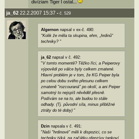
divíziam Tiger I ostal...
ja_62
22.2.2007 15:37
-
č. 529
Algernon
napsal v ex-č. 490:
"Kolik že měla ta skupina, ehm, „hrdinů“
techniky? "
ja_62
napsal v č. 492:
"
V tomto momentě? Těžko říci, a Peiperovy
výpovědi po válce byly celkem zmatené.
Hlavní problém je v tom, že KG Peiper byla
po celou dobu svého přesunu celkem
zmateně "rozcouraná" po okolí, a ani Peiper
samotný to nejspíš něvěděl přesně.
Podívám se na to, ale budou to stále
odhady. (Tj. původní síla, minus přibližné
ztráty do té doby)
"
Dzin
napsala v č. 491:
"
Naši "hrdinové" měli k dispozici, co se
techniky týká, na začátku ofenzívy tankoví