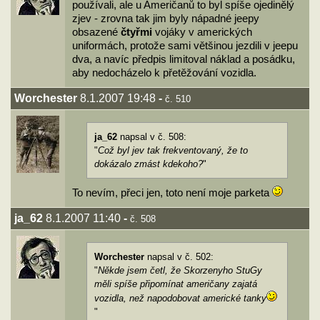
používali, ale u Američanů to byl spíše ojedinělý
zjev - zrovna tak jim byly nápadné jeepy
obsazené
čtyřmi
vojáky v amerických
uniformách, protože sami většinou jezdili v jeepu
dva, a navíc předpis limitoval náklad a posádku,
aby nedocházelo k přetěžování vozidla.
Worchester
8.1.2007 19:48
-
č. 510
ja_62
napsal v č. 508:
"
Což byl jev tak frekventovaný, že to
dokázalo zmást kdekoho?
"
To nevím, přeci jen, toto není moje parketa
ja_62
8.1.2007 11:40
-
č. 508
Worchester
napsal v č. 502:
"
Někde jsem četl, že Skorzenyho StuGy
měli spíše připomínat američany zajatá
vozidla, než napodobovat americké tanky
"