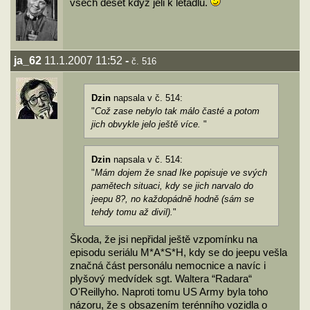
všech deset když jeli k letadlu.
ja_62
11.1.2007 11:52
-
č. 516
Dzin
napsala v č. 514:
"
Což zase nebylo tak málo časté a potom
jich obvykle jelo ještě více.
"
Dzin
napsala v č. 514:
"
Mám dojem že snad Ike popisuje ve svých
pamětech situaci, kdy se jich narvalo do
jeepu 8?, no každopádně hodně (sám se
tehdy tomu až divil).
"
Škoda, že jsi nepřidal ještě vzpomínku na
episodu seriálu M*A*S*H, kdy se do jeepu vešla
značná část personálu nemocnice a navíc i
plyšový medvídek sgt. Waltera “Radara“
O'Reillyho. Naproti tomu US Army byla toho
názoru, že s obsazením terénního vozidla o