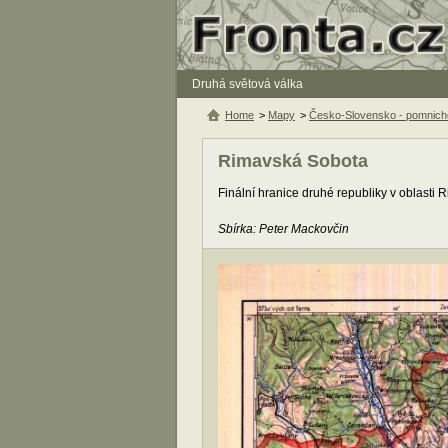
Druhá světová válka
Home
>
Mapy
>
Česko-Slovensko - pomnich
Rimavská Sobota
Finální hranice druhé republiky v oblasti
Sbírka: Peter Mackovčin