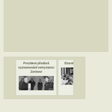
Prezident předává
Eisenhower v Praze
Jan
vyznamenání velvyslanci
Zorinovi