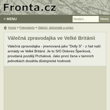
≡ MENU
Home
>
Fotogalerie
>
Státníci, diplomaté a vojáci
Válečná zpravodajka ve Velké Británii
Válečná zpravodajka - jmenovaná jako "Dolly S" - z řad naší
armády ve Velké Británii. Je to S/O Dolores Šperková,
provdaná později Prchalová. Jako první žena v tamních
jednotkách dosáhla důstojnické hodnosti.