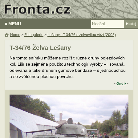
≡ MENU
Home
>
Fotogalerie
>
Lešany - T-34/76 s želvovitou věží (2003)
T-34/76 Želva Lešany
Na tomto snímku můžeme rozlišit různé druhy pojezdových
kol. Liší se zejména použitou technologií výroby – lisovaná,
odlévaná a také druhem gumové bandáže – s jednoduchou
a se zvětšenou plochou povrchu.
-
Ondík
-