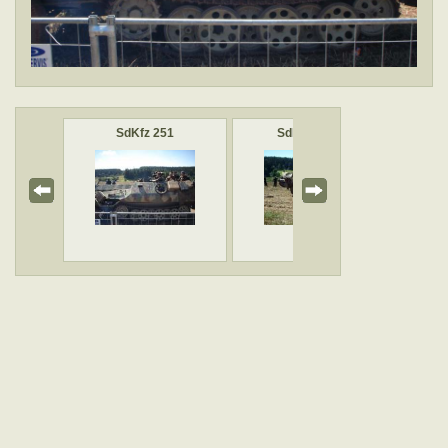
s
SdKfz 251
SdKfz 251/22