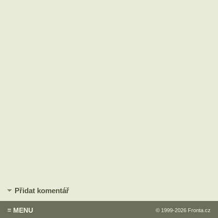
Přidat komentář
≡ MENU
© 1999-2026
Fronta.cz