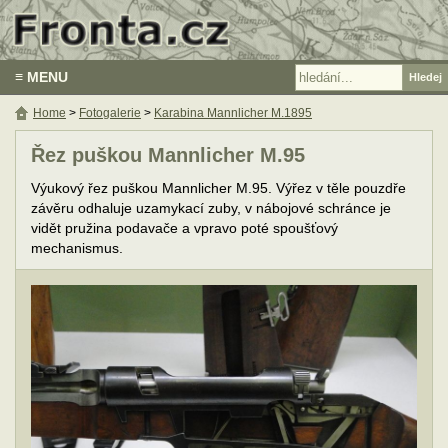
≡ MENU
Home
>
Fotogalerie
>
Karabina Mannlicher M.1895
Řez puškou Mannlicher M.95
Výukový řez puškou Mannlicher M.95. Výřez v těle pouzdře
závěru odhaluje uzamykací zuby, v nábojové schránce je
vidět pružina podavače a vpravo poté spoušťový
mechanismus.