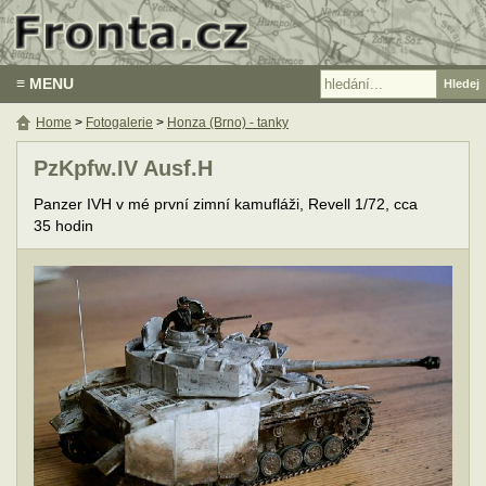
≡ MENU
Home
>
Fotogalerie
>
Honza (Brno) - tanky
PzKpfw.IV Ausf.H
Panzer IVH v mé první zimní kamufláži, Revell 1/72, cca
35 hodin