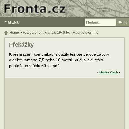
≡ MENU
Home
>
Fotogalerie
>
Francie 1940 IV. - Maginotova linie
Překážky
K přehrazení komunikací sloužily též pancéřové závory
o délce ramene 7,5 nebo 10 metrů. Vůči silnici stála
pootočená v úhlu 60 stupňů.
-
Martin Vlach
-