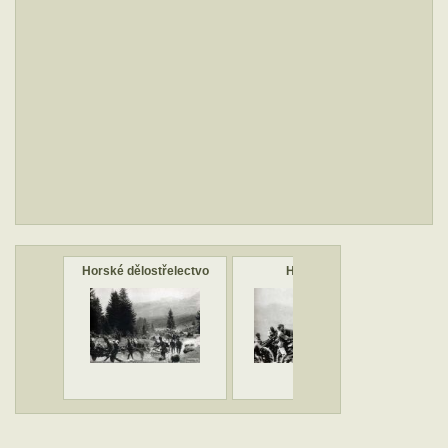
Horské dělostřelectvo
Hej - Rup!
Hou