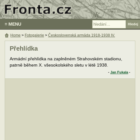
≡ MENU
Home
>
Fotogalerie
>
Československá armáda 1918-1938 IV.
Přehlídka
Armádní přehlídka na zaplněném Strahovském stadionu,
patrně během X. všesokolského sletu v létě 1938.
-
Jan Fukala
-