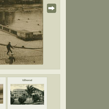
v
Užhorod