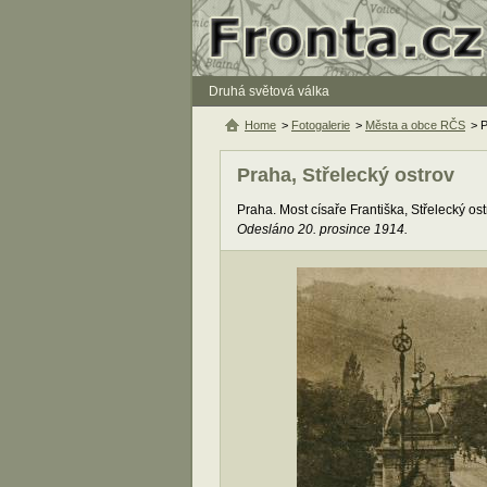
Druhá světová válka
Home
>
Fotogalerie
>
Města a obce RČS
> P
Praha, Střelecký ostrov
Praha. Most císaře Františka, Střelecký ost
Odesláno 20. prosince 1914.