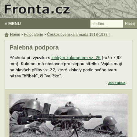
≡ MENU
Home
>
Fotogalerie
>
Československá armáda 1918-1938 I.
Palebná podpora
Pěchota při výcviku s
lehkým kulometem vz. 26
(ráže 7,92
mm). Kulomet má nástavec pro slepou střelbu. Vojáci mají
na hlavách přilby vz. 32, které získaly podle svého tvaru
název "hříbek", či "vajíčko".
-
Jan Fukala
-