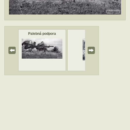
Palebná podpora
V krytu
V pa