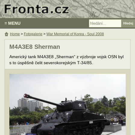
≡ MENU
Home
>
Fotogalerie
>
War Memorial of Korea - Soul 2008
M4A3E8 Sherman
Americký tank M4A3E8 „Sherman“ z výzbroje vojsk OSN byl
s to úspěšně čelit severokorejským T-34/85.