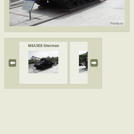
85
M4A3E8 Sherman
LVT
Oboj