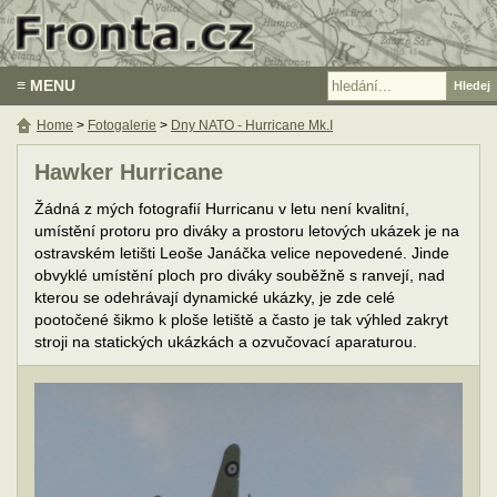
≡ MENU
Home
>
Fotogalerie
>
Dny NATO - Hurricane Mk.I
Hawker Hurricane
Žádná z mých fotografií Hurricanu v letu není kvalitní,
umístění protoru pro diváky a prostoru letových ukázek je na
ostravském letišti Leoše Janáčka velice nepovedené. Jinde
obvyklé umístění ploch pro diváky souběžně s ranvejí, nad
kterou se odehrávají dynamické ukázky, je zde celé
pootočené šikmo k ploše letiště a často je tak výhled zakryt
stroji na statických ukázkách a ozvučovací aparaturou.