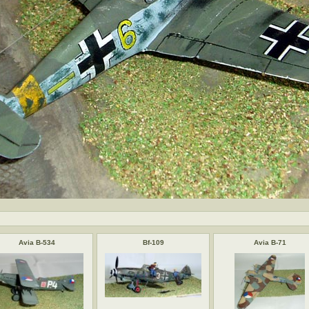
Avia B-534
Bf-109
Avia B-71