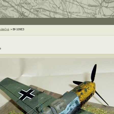
 válečná
> Bf-109E3
P