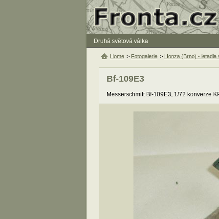
Druhá světová válka
Home
>
Fotogalerie
>
Honza (Brno) - letadla
Bf-109E3
Messerschmitt Bf-109E3, 1/72 konverze K