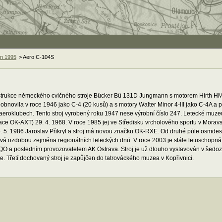
en 1995
> Aero C-104S
rukce německého cvičného stroje Bücker Bü 131D Jungmann s motorem Hirth HM 50
i obnovila v roce 1946 jako C-4 (20 kusů) a s motory Walter Minor 4-III jako C-4A a 
ch aeroklubech. Tento stroj vyrobený roku 1947 nese výrobní číslo 247. Letecké muz
ace OK-AXT) 29. 4. 1968. V roce 1985 jej ve Středisku vrcholového sportu v Moravs
. 5. 1986 Jaroslav Přikryl a stroj má novou značku OK-RXE. Od druhé půle osmdesátý
ývá ozdobou zejména regionálních leteckých dnů. V roce 2003 je stále letuschopná
AQO a posledním provozovatelem AK Ostrava. Stroj je už dlouho vystavován v šedo
e. Třetí dochovaný stroj je zapůjčen do tatrováckého muzea v Kopřivnici.