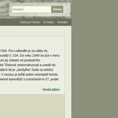
Diskuzní forum
O webu
Kontakt
4. Pro Luftwaffe je za války mj.
později C-104. Do roku 1949 se jich v Aeru
eum jej získalo od posledního
ké Třebové zrekonstruovali a uvedli do
ch let je „stočtyřka“ často (a dobře)
. V muzeu je ještě jeden exemplář tohoto
zelené kamufláži s označením A-27, podle
-
Tomáš Adam
-