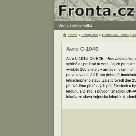
Druhá světová válka
Home
>
Fotogalerie
>
Hodkovice - letecký d
Aero C-104S
Aero C-104S, OK-RXE - Předválečná konst
vyráběla i pražská fa Aero. Jejich produkc
vyrobilo 260 a létaly v armádě i v civilní
provozovatele AK Raná (tehdejší imatrikul
letuschopného stavu. Zálet provedl dne 25
předváděna při různých příležitostech a b
letounu a to stroj s původní značkou OK-
letadla ze stavu Vojenské letecké akademi