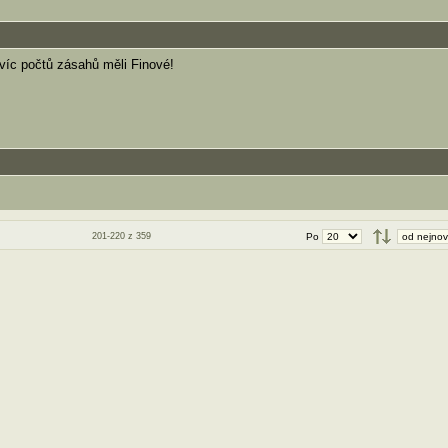
jvíc počtů zásahů měli Finové!
201-220 z 359
Po