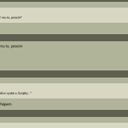
ž mu to, prosím
"
 mu to, prosím
ěco vydat u Svojtky...
"
chápem.