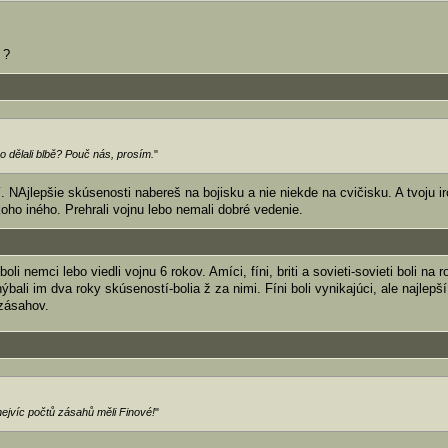
 ?
o dělali blbě? Pouč nás, prosím.
"
 NAjlepšie skúsenosti nabereš na bojisku a nie niekde na cvičisku. A tvoju i
oho iného. Prehrali vojnu lebo nemali dobré vedenie.
oli nemci lebo viedli vojnu 6 rokov. Amíci, fíni, briti a sovieti-sovieti boli na 
ýbali im dva roky skúseností-bolia ž za nimi. Fíni boli vynikajúci, ale najlep
 zásahov.
nejvíc počtů zásahů měli Finové!
"