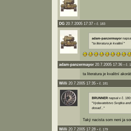
DG
20.7.2005 17:37
-
č. 183
adam-panzermayor
napsal
"
ta literatura je kvalitní
"
adam-panzermayor
20.7.2005 17:36
-
č. 
ta literatura je kvalitní ako
Willi
20.7.2005 17:35
-
č. 181
BRUNNER
napsal v č. 180
"
Vydavatelstvo Svojtka and 
dosaď...
"
Taký nacista som neni ja s
Willi
20.7.2005 17:28
-
č. 179