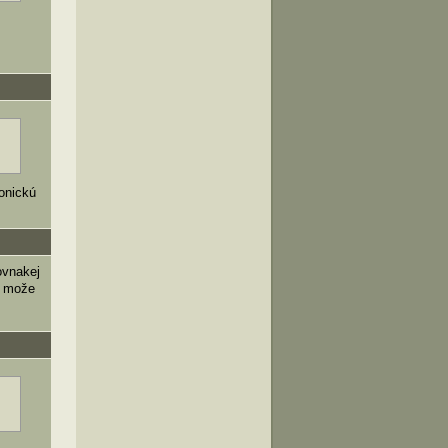
ronickú
rovnakej
ší može