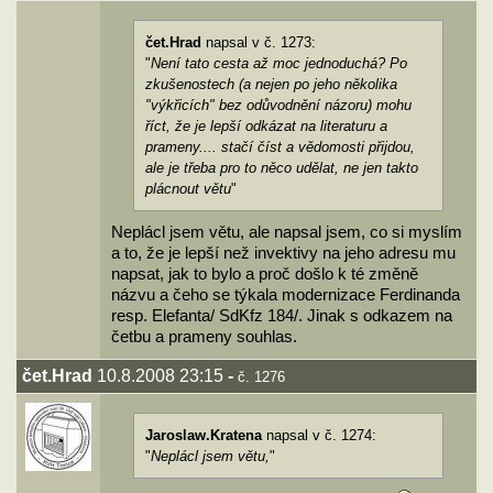
čet.Hrad
napsal v č. 1273:
"
Není tato cesta až moc jednoduchá? Po
zkušenostech (a nejen po jeho několika
"výkřicích" bez odůvodnění názoru) mohu
říct, že je lepší odkázat na literaturu a
prameny.... stačí číst a vědomosti přijdou,
ale je třeba pro to něco udělat, ne jen takto
plácnout větu
"
Neplácl jsem větu, ale napsal jsem, co si myslím
a to, že je lepší než invektivy na jeho adresu mu
napsat, jak to bylo a proč došlo k té změně
názvu a čeho se týkala modernizace Ferdinanda
resp. Elefanta/ SdKfz 184/. Jinak s odkazem na
četbu a prameny souhlas.
čet.Hrad
10.8.2008 23:15
-
č. 1276
Jaroslaw.Kratena
napsal v č. 1274:
"
Neplácl jsem větu,
"