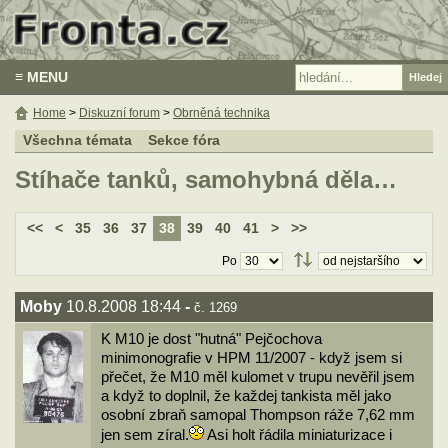
≡ MENU
Home
>
Diskuzní forum
>
Obrněná technika
Všechna témata
Sekce fóra
Stíhače tanků, samohybná děla…
<<
<
35
36
37
38
39
40
41
>
>>
Po
Moby
10.8.2008 18:44
-
č. 1269
K M10 je dost "hutná" Pejčochova
minimonografie v HPM 11/2007 - když jsem si
přečet, že M10 měl kulomet v trupu nevěřil jsem
a když to doplnil, že každej tankista měl jako
osobní zbraň samopal Thompson ráže 7,62 mm
jen sem zíral.
Asi holt řádila miniaturizace i