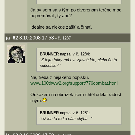
Ja by som sa s tým po otvorenom teréne moc
nepremával , ty ano?
Ideálne sa niekde zašiť a číhať.
ja_62
8.10.2008 17:58
-
č. 1287
BRUNNER
napsal v č. 1284:
"
Z tejto fotky má byť zjavné kto, alebo čo to
spôsobilo?
"
Ne, třeba z nějakého popisku.
www.100thww2.org/support/776combat.html
Odkazem na obrázek jsem chtěl udělat radost
jiným.
BRUNNER
napsal v č. 1281:
"
Už len tá fotka nám chýba...
"