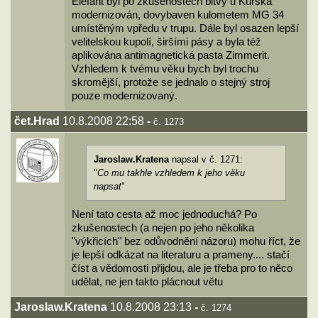
Elefant byl po zkušenostech bitvy u Kurska
modernizován, dovybaven kulometem MG 34
umístěným vpředu v trupu. Dále byl osazen lepší
velitelskou kupolí, širšími pásy a byla též
aplikována antimagnetická pasta Zimmerit.
Vzhledem k tvému věku bych byl trochu
skromější, protože se jednalo o stejný stroj
pouze modernizovaný.
čet.Hrad
10.8.2008 22:58
-
č. 1273
Jaroslaw.Kratena
napsal v č. 1271:
"
Co mu takhle vzhledem k jeho věku
napsat
"
Není tato cesta až moc jednoduchá? Po
zkušenostech (a nejen po jeho několika
"výkřicích" bez odůvodnění názoru) mohu říct, že
je lepší odkázat na literaturu a prameny.... stačí
číst a vědomosti přijdou, ale je třeba pro to něco
udělat, ne jen takto plácnout větu
Jaroslaw.Kratena
10.8.2008 23:13
-
č. 1274