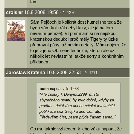
tam.
croisier
10.8.2008 19:58
-
č. 1270
Sám Pejčoch je kolikrát dost hutnej (ne teda že
bych sám kolikrát nebyl taky, ale já na tom
nevařím peníze). Vzpomínám si na nějakou
kratenskou dedukci proč měly Tigery ty úzké
přepravní pásy, už nevím detaily. Mám dojem, že
to je v jeho Obrněné technice, kterou ale už
několik let nevlastním, takže sorry s konkrétním
příkladem.
Jaroslaw.Kratena
10.8.2008 22:53
-
č. 1271
bush
napsal v č. 1268:
"
Ale zpátky k Denymu2299: místo
zbytečného psaní, by bylo dobré, kdyby jsi
pročítal zdejší fóra anebo nějaké kvalitnější
publikace než Svojtka and Co., atp.
Především číst, psaní přijde časem samo..
"
Co mu takhle vzhledem k jeho věku napsat, že