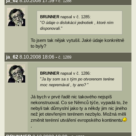
ja_62
8.10.2008 17:59
-
č. 1288
BRUNNER
napsal v č. 1285:
"
O údaje o dislokácii jednotiek , ktoré ním
disponovali.
"
To jsem tak nějak vytušil. Jaké údaje konkrétně
to byly?
ja_62
8.10.2008 18:06
-
č. 1289
BRUNNER
napsal v č. 1286:
"
Ja by som sa s tým po otvorenom teréne
moc nepremával , ty ano?
"
Já bych v prvé řadě nic takového nejspíš
nekonstruoval. Co se Němců týče, vypadá to, že
nebyli tak důmyslní jako ty a někdy jim nic jiného
než jet otevřeným terénem nezbylo. Možná měli
změnit terénní utváření evropského kontinentu
.