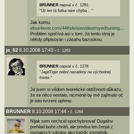
BRUNNER
napsal v č. 1281:
"
Už len tá fotka nám chýba...
"
Jak komu.
efour4ever.com/44thdivision/destroyedhunting...
Problém spočívá asi v tom, že tento stroj je
někdy připisován i zásahu bazookou.
ja_62
8.10.2008 17:43
-
č. 1283
BRUNNER
napsal v č. 1278:
"
JagdTiger nebol nasadený na východnej
fronte.
"
Já jsem si vědom teoretické obtížnosti důkazu,
že se něco nestalo, nicméně by mě zajímalo oč
je toto tvrzení opřeno.
BRUNNER
8.10.2008 17:44
-
č. 1284
Nijak som nechcel spochybnovať Dugalov
prehlad bože chráň, ale predsa len čerpá z
rovnakých zdrojov ako každý smrtelník.