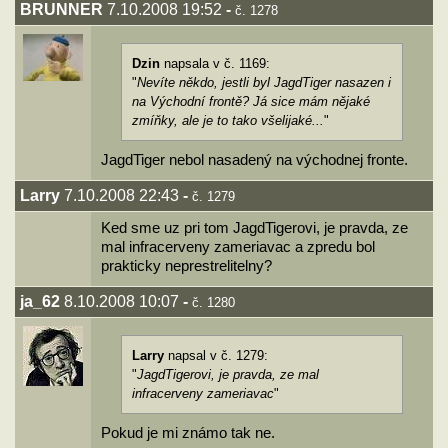
BRUNNER
7.10.2008 19:52
-
č. 1278
Dzin
napsala v č. 1169:
"
Nevíte někdo, jestli byl JagdTiger nasazen i
na Východní frontě? Já sice mám nějaké
zmíňky, ale je to tako všelijaké...
"
JagdTiger nebol nasadený na východnej fronte.
Larry
7.10.2008 22:43
-
č. 1279
Ked sme uz pri tom JagdTigerovi, je pravda, ze
mal infracerveny zameriavac a zpredu bol
prakticky neprestrelitelny?
ja_62
8.10.2008 10:07
-
č. 1280
Larry
napsal v č. 1279:
"
JagdTigerovi, je pravda, ze mal
infracerveny zameriavac
"
Pokud je mi známo tak ne.