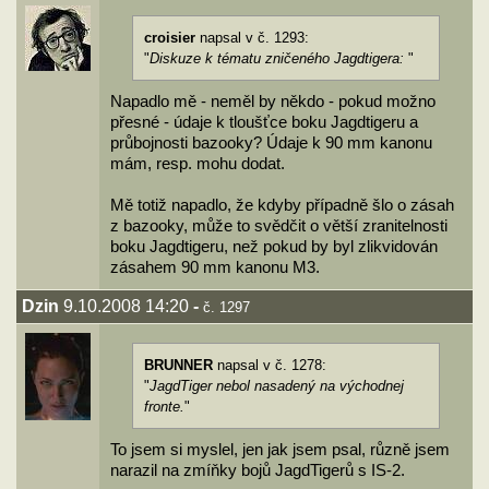
croisier
napsal v č. 1293:
"
Diskuze k tématu zničeného Jagdtigera:
"
Napadlo mě - neměl by někdo - pokud možno
přesné - údaje k tloušťce boku Jagdtigeru a
průbojnosti bazooky? Údaje k 90 mm kanonu
mám, resp. mohu dodat.
Mě totiž napadlo, že kdyby případně šlo o zásah
z bazooky, může to svědčit o větší zranitelnosti
boku Jagdtigeru, než pokud by byl zlikvidován
zásahem 90 mm kanonu M3.
Dzin
9.10.2008 14:20
-
č. 1297
BRUNNER
napsal v č. 1278:
"
JagdTiger nebol nasadený na východnej
fronte.
"
To jsem si myslel, jen jak jsem psal, různě jsem
narazil na zmíňky bojů JagdTigerů s IS-2.