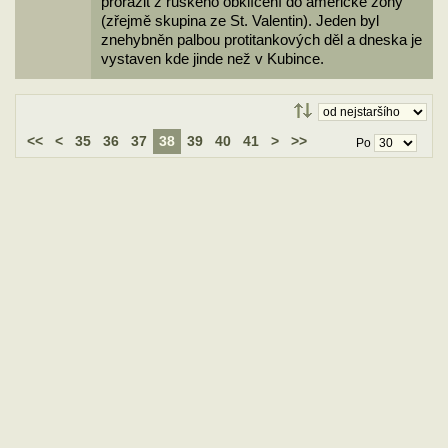
prorazit z ruského obklíčení do americké zóny
(zřejmě skupina ze St. Valentin). Jeden byl
znehybněn palbou protitankových děl a dneska je
vystaven kde jinde než v Kubince.
<<
<
35
36
37
38
39
40
41
>
>>
Po