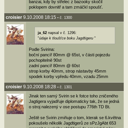
banzai, kdy by střelec z bazooky skočil
poklopem dovnitř a tam zmáčkl spoušť.
croisier
9.10.2008 18:15
-
č. 1300
ja_62
napsal v č. 1296:
"
údaje k tloušťce boku Jagdtigeru
"
Podle Svirina:
boční pancíř 80mm @ 65st, v části pojezdu
pochopitelně 90st
zadní pancíř 80mm @ 60st
strop korby 40mm, strop nástavby 45mm
spodek korby vpředu 40mm, vzadu 25mm
croisier
9.10.2008 18:28
-
č. 1301
Jinak ten samý Svirin se k fotce toho zničeného
Jagtigera vyjadřuje diplomaticky tak, že se jedná
o stroj nalezený v ose postupu 776th TD Bt.
Ještě se Svirin zmiňuje o tom, kterak se 6.května
pokoušelo několik Jagdtigerů ze sPzJgAbt 653