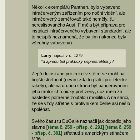
Několik exemplářů Pantheru bylo vybaveno
infračerveným zařízením pro noční vidění, ale
infračervený zaměřovač také neměly. (U
nerealisovaného Ausf. F měla být příprava pro
instalaci infračerveného vybavení standardní, ale
to nejspíš neznamená, že by jím nakonec byly
všechny vybaveny)
Larry
napsal v č. 1279:
"
a zpredu bol prakticky neprestrelitelny?
"
Zepředu asi ano pro cokoliv s čím se mohl na
bojišti střetnout (nevím zda to platí i pro letecké
rakety), ale na druhou stranu byl pancéřováním
jeho motor chronicky přetížený, což mělo za
následek poměrně zoufalou mobilitu. A na šanci,
že se vždy střetne s protivníkem čelně asi nešlo
spoléhat.
Svého času tu DuGalle naznačil jak dopadlo jeho
slavné
[téma č. 259 - přísp. č. 291]
[téma č. 259
- přísp. č. 301]
střetnutí s americkým stíhačem
M36.