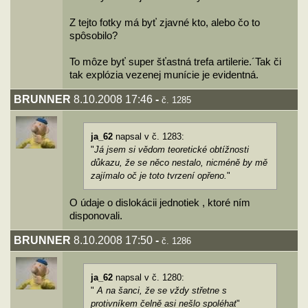
Z tejto fotky má byť zjavné kto, alebo čo to
spôsobilo?
To môze byť super šťastná trefa artilerie.´Tak či
tak explózia vezenej munície je evidentná.
BRUNNER
8.10.2008 17:46
-
č. 1285
ja_62
napsal v č. 1283:
"
Já jsem si vědom teoretické obtížnosti
důkazu, že se něco nestalo, nicméně by mě
zajímalo oč je toto tvrzení opřeno.
"
O údaje o dislokácii jednotiek , ktoré ním
disponovali.
BRUNNER
8.10.2008 17:50
-
č. 1286
ja_62
napsal v č. 1280:
"
A na šanci, že se vždy střetne s
protivníkem čelně asi nešlo spoléhat
"