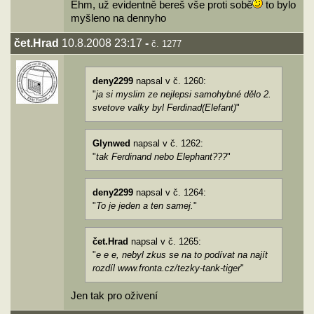
Ehm, už evidentně bereš vše proti sobě
to bylo
myšleno na dennyho
čet.Hrad
10.8.2008 23:17
-
č. 1277
deny2299
napsal v č. 1260:
"
ja si myslim ze nejlepsi samohybné dělo 2.
svetove valky byl Ferdinad(Elefant)
"
Glynwed
napsal v č. 1262:
"
tak Ferdinand nebo Elephant???
"
deny2299
napsal v č. 1264:
"
To je jeden a ten samej.
"
čet.Hrad
napsal v č. 1265:
"
e e e, nebyl zkus se na to podívat na najít
rozdíl www.fronta.cz/tezky-tank-tiger
"
Jen tak pro oživení