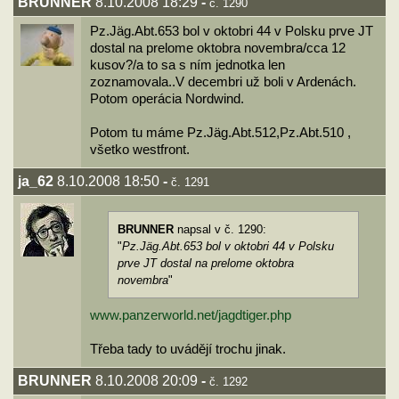
BRUNNER
8.10.2008 18:29
-
č. 1290
Pz.Jäg.Abt.653 bol v oktobri 44 v Polsku prve JT
dostal na prelome oktobra novembra/cca 12
kusov?/a to sa s ním jednotka len
zoznamovala..V decembri už boli v Ardenách.
Potom operácia Nordwind.
Potom tu máme Pz.Jäg.Abt.512,Pz.Abt.510 ,
všetko westfront.
ja_62
8.10.2008 18:50
-
č. 1291
BRUNNER
napsal v č. 1290:
"
Pz.Jäg.Abt.653 bol v oktobri 44 v Polsku
prve JT dostal na prelome oktobra
novembra
"
www.panzerworld.net/jagdtiger.php
Třeba tady to uvádějí trochu jinak.
BRUNNER
8.10.2008 20:09
-
č. 1292