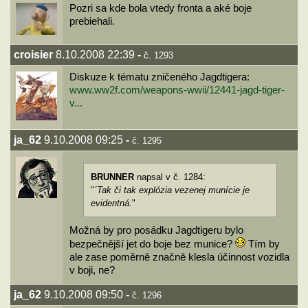
Pozri sa kde bola vtedy fronta a aké boje
prebiehali.
croisier
8.10.2008 22:39
-
č. 1293
Diskuze k tématu zničeného Jagdtigera:
www.ww2f.com/weapons-wwii/12441-jagd-tiger-
v...
ja_62
9.10.2008 09:25
-
č. 1295
BRUNNER
napsal v č. 1284:
"
´Tak či tak explózia vezenej munície je
evidentná.
"
Možná by pro posádku Jagdtigeru bylo
bezpečnější jet do boje bez munice?
Tím by
ale zase poměrně značně klesla účinnost vozidla
v boji, ne?
ja_62
9.10.2008 09:50
-
č. 1296