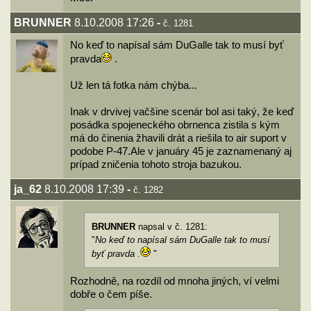
BRUNNER
8.10.2008 17:26
-
č. 1281
No keď to napísal sám DuGalle tak to musí byť
pravda
.
Už len tá fotka nám chýba...
Inak v drvivej vačšine scenár bol asi taký, že keď
posádka spojeneckého obrnenca zistila s kým
má do činenia žhavili drát a riešila to air suport v
podobe P-47.Ale v januáry 45 je zaznamenaný aj
prípad zničenia tohoto stroja bazukou.
ja_62
8.10.2008 17:39
-
č. 1282
BRUNNER
napsal v č. 1281:
"
No keď to napísal sám DuGalle tak to musí
byť pravda .
"
Rozhodně, na rozdíl od mnoha jiných, ví velmi
dobře o čem píše.