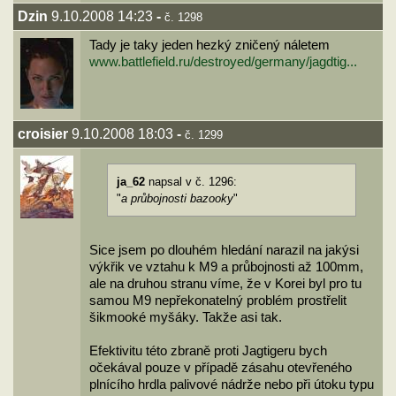
Dzin
9.10.2008 14:23
-
č. 1298
Tady je taky jeden hezký zničený náletem
www.battlefield.ru/destroyed/germany/jagdtig...
croisier
9.10.2008 18:03
-
č. 1299
ja_62
napsal v č. 1296:
"
a průbojnosti bazooky
"
Sice jsem po dlouhém hledání narazil na jakýsi
výkřik ve vztahu k M9 a průbojnosti až 100mm,
ale na druhou stranu víme, že v Korei byl pro tu
samou M9 nepřekonatelný problém prostřelit
šikmooké myšáky. Takže asi tak.
Efektivitu této zbraně proti Jagtigeru bych
očekával pouze v případě zásahu otevřeného
plnícího hrdla palivové nádrže nebo při útoku typu