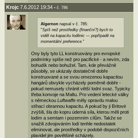
Krojc
7.6.2012 19:34
-
č. 786
Algernon
napsal v č. 785:
"
Spíš než prostředky (finanční?) bych to
viděl na kapacitu loděnic — popřípadě na
momentální preference.
"
Ony byly tyto LL konstruovány pro evropské
podmínky spíše než pro pacifické - a nevím, zda
bohudík nebo bohužel. Tam, kde převážně
působily, se ukázaly dostatečně dobře
konstruované a se svou omezenou kapacitou
hangárů obvykle vycházely poměrně dobře -
pokud nemusely chránit větší lodní svaz. Typicky
třeba konvoje na Maltu. Pro vedení letecké války
s německou
Luftwaffe
měly opravdu malou
stíhací obrannou kapacitu. A pokud by ji Britové
zvýšili, šla do kopru úderná síla, kterou měli proti
lodím a semtam i pozemním cílům. Takže se
snažili zdvojováním lodí tenhle nedostatek
eliminovat, ale prostředky v podobě dispozičních
plavidel jim povětšině scházely.