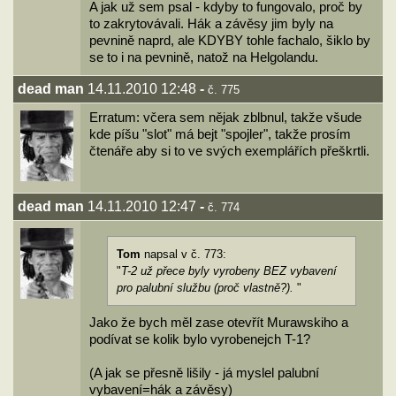
A jak už sem psal - kdyby to fungovalo, proč by
to zakrytovávali. Hák a závěsy jim byly na
pevnině naprd, ale KDYBY tohle fachalo, šiklo by
se to i na pevnině, natož na Helgolandu.
dead man
14.11.2010 12:48
-
č. 775
Erratum: včera sem nějak zblbnul, takže všude
kde píšu "slot" má bejt "spojler", takže prosím
čtenáře aby si to ve svých exemplářích přeškrtli.
dead man
14.11.2010 12:47
-
č. 774
Tom
napsal v č. 773:
"
T-2 už přece byly vyrobeny BEZ vybavení
pro palubní službu (proč vlastně?).
"
Jako že bych měl zase otevřít Murawskiho a
podívat se kolik bylo vyrobenejch T-1?
(A jak se přesně lišily - já myslel palubní
vybavení=hák a závěsy)