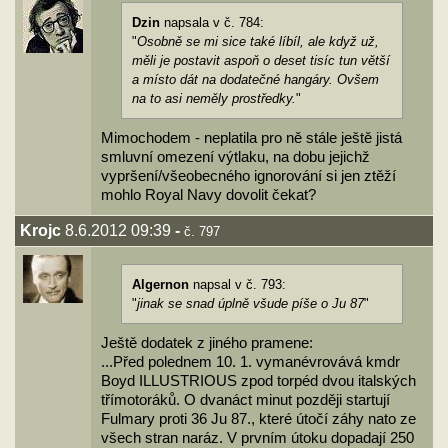
Dzin
napsala v č. 784:
"
Osobně se mi sice také líbíl, ale když už,
měli je postavit aspoň o deset tisíc tun větší
a místo dát na dodatečné hangáry. Ovšem
na to asi neměly prostředky.
"
Mimochodem - neplatila pro ně stále ještě jistá
smluvní omezení výtlaku, na dobu jejichž
vypršení/všeobecného ignorování si jen ztěží
mohlo Royal Navy dovolit čekat?
Krojc
8.6.2012 09:39
-
č. 797
Algernon
napsal v č. 793:
"
jinak se snad úplně všude píše o Ju 87
"
Ještě dodatek z jiného pramene:
...Před polednem 10. 1. vymanévrovává kmdr
Boyd ILLUSTRIOUS zpod torpéd dvou italských
třímotoráků. O dvanáct minut později startují
Fulmary proti 36 Ju 87., které útočí záhy nato ze
všech stran naráz. V prvním útoku dopadají 250