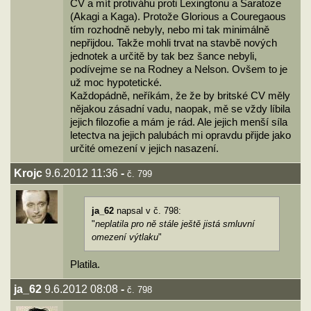
CV a mít protiváhu proti Lexingtonu a Saratoze
(Akagi a Kaga). Protože Glorious a Couregaous
tím rozhodně nebyly, nebo mi tak minimálně
nepřijdou. Takže mohli trvat na stavbě nových
jednotek a určitě by tak bez šance nebyli,
podívejme se na Rodney a Nelson. Ovšem to je
už moc hypotetické.
Každopádně, neříkám, že že by britské CV měly
nějakou zásadní vadu, naopak, mě se vždy líbila
jejich filozofie a mám je rád. Ale jejich menší síla
letectva na jejich palubách mi opravdu přijde jako
určité omezení v jejich nasazení.
Krojc
9.6.2012 11:36
-
č. 799
ja_62
napsal v č. 798:
"
neplatila pro ně stále ještě jistá smluvní
omezení výtlaku
"
Platila.
ja_62
9.6.2012 08:08
-
č. 798