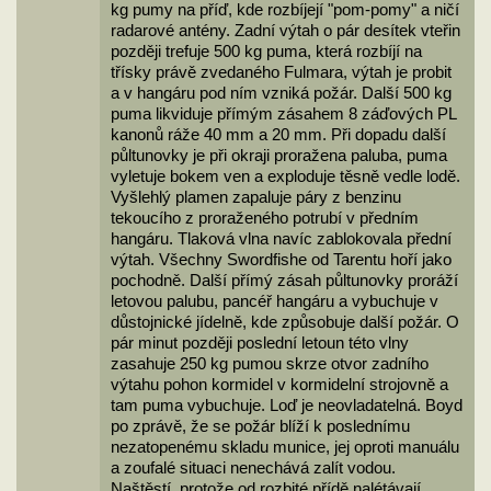
kg pumy na příď, kde rozbíjejí "pom-pomy" a ničí
radarové antény. Zadní výtah o pár desítek vteřin
později trefuje 500 kg puma, která rozbíjí na
třísky právě zvedaného Fulmara, výtah je probit
a v hangáru pod ním vzniká požár. Další 500 kg
puma likviduje přímým zásahem 8 záďových PL
kanonů ráže 40 mm a 20 mm. Při dopadu další
půltunovky je při okraji proražena paluba, puma
vyletuje bokem ven a exploduje těsně vedle lodě.
Vyšlehlý plamen zapaluje páry z benzinu
tekoucího z proraženého potrubí v předním
hangáru. Tlaková vlna navíc zablokovala přední
výtah. Všechny Swordfishe od Tarentu hoří jako
pochodně. Další přímý zásah půltunovky proráží
letovou palubu, pancéř hangáru a vybuchuje v
důstojnické jídelně, kde způsobuje další požár. O
pár minut později poslední letoun této vlny
zasahuje 250 kg pumou skrze otvor zadního
výtahu pohon kormidel v kormidelní strojovně a
tam puma vybuchuje. Loď je neovladatelná. Boyd
po zprávě, že se požár blíží k poslednímu
nezatopenému skladu munice, jej oproti manuálu
a zoufalé situaci nenechává zalít vodou.
Naštěstí, protože od rozbité přídě nalétávají