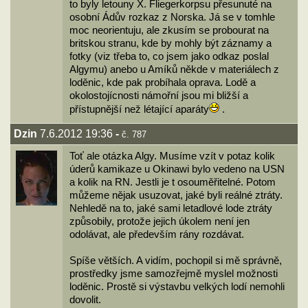
to byly letouny X. Fliegerkorpsu přesunuté na
osobní Ádův rozkaz z Norska. Já se v tomhle
moc neorientuju, ale zkusím se probourat na
britskou stranu, kde by mohly být záznamy a
fotky (viz třeba to, co jsem jako odkaz poslal
Algymu) anebo u Amíků někde v materiálech z
loděnic, kde pak probíhala oprava. Lodě a
okolostojícnosti námořní jsou mi bližší a
přístupnější než létající aparáty
.
Dzin
7.6.2012 19:36
-
č. 787
Toť ale otázka Algy. Musíme vzít v potaz kolik
úderů kamikaze u Okinawi bylo vedeno na USN
a kolik na RN. Jestli je t osouměřitelné. Potom
můžeme nějak usuzovat, jaké byli reálné ztráty.
Nehledě na to, jaké sami letadlové lode ztráty
způsobily, protože jejich úkolem není jen
odolávat, ale především rány rozdávat.
Spíše větších. A vidím, pochopil si mě správně,
prostředky jsme samozřejmě myslel možnosti
loděnic. Prostě si výstavbu velkých lodí nemohli
dovolit.