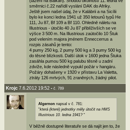
(tažení na Balkán). Shodou okolností 11. ledna ve
směrnici č.22 nařídil vyslání DAK do Afriky.
Ještě jsem našel údaj, že v Kalábrii a na Sicílii
bylo ke konci ledna 1941 už 350 letounů typů He
111, Ju 87, Bf 109 a Bf 110. Ohledně náletu na
Illustrious - útočilo 40 Ju 87 přiblíživších se ve
výšce 3 500 m. Na Illustrious zaútočilo 10 Štuk
pod velením majora jménem Enneccerrus a
rozpis zásahů je tento:
4 pumy 250 kg, 2 pumy 500 kg a 3 pumy 500 kg
do těsné blízkosti. Další útok v 1600 jedna Štuka
zasáhla pumou 500 kg palubu těsně u zadní
zdviže, kde následně vypukl požár v hangáru.
Požáry dohašeny v 1920 v přístavu La Valetta,
ztráty 126 mrtvých, 91 zraněných, žádný pilot.
Krojc
7.6.2012 19:52
-
č. 789
Algernon
napsal v č. 781:
"
která (které) jednotky měly útočit na HMS
Illustrious 10. ledna 1941?
"
V běžně dostupné literatuře se dá najít jen to, že