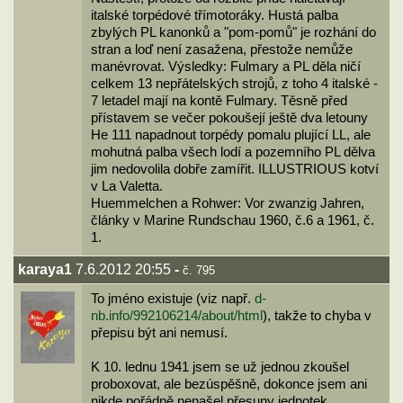
italské torpédové třímotoráky. Hustá palba
zbylých PL kanonků a "pom-pomů" je rozhání do
stran a loď není zasažena, přestože nemůže
manévrovat. Výsledky: Fulmary a PL děla ničí
celkem 13 nepřátelských strojů, z toho 4 italské -
7 letadel mají na kontě Fulmary. Těsně před
přístavem se večer pokoušejí ještě dva letouny
He 111 napadnout torpédy pomalu plující LL, ale
mohutná palba všech lodí a pozemního PL dělva
jim nedovolila dobře zamířit. ILLUSTRIOUS kotví
v La Valetta.
Huemmelchen a Rohwer: Vor zwanzig Jahren,
články v Marine Rundschau 1960, č.6 a 1961, č.
1.
karaya1
7.6.2012 20:55
-
č. 795
To jméno existuje (viz např.
d-
nb.info/992106214/about/html
), takže to chyba v
přepisu být ani nemusí.
K 10. lednu 1941 jsem se už jednou zkoušel
proboxovat, ale bezúspěšně, dokonce jsem ani
nikde pořádně nenašel přesuny jednotek