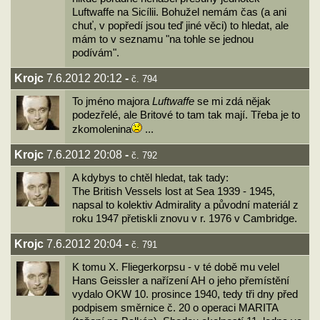
Luftwaffe na Sicílii. Bohužel nemám čas (a ani
chuť, v popředí jsou teď jiné věci) to hledat, ale
mám to v seznamu "na tohle se jednou
podívám".
Krojc
7.6.2012 20:12
-
č. 794
To jméno majora
Luftwaffe
se mi zdá nějak
podezřelé, ale Britové to tam tak mají. Třeba je to
zkomolenina
...
Krojc
7.6.2012 20:08
-
č. 792
A kdybys to chtěl hledat, tak tady:
The British Vessels lost at Sea 1939 - 1945,
napsal to kolektiv Admirality a původní materiál z
roku 1947 přetiskli znovu v r. 1976 v Cambridge.
Krojc
7.6.2012 20:04
-
č. 791
K tomu X. Fliegerkorpsu - v té době mu velel
Hans Geissler a nařízení AH o jeho přemístění
vydalo OKW 10. prosince 1940, tedy tři dny před
podpisem směrnice č. 20 o operaci MARITA