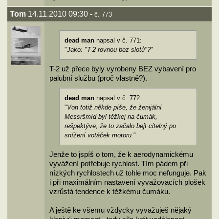
Tom
14.11.2010 09:30
-
č. 773
dead man
napsal v č. 771:
"
Jako: "T-2 rovnou bez slotů"?
"
T-2 už přece byly vyrobeny BEZ vybavení pro
palubní službu (proč vlastně?).
dead man
napsal v č. 772:
"
Von totiž někde píše, že ženijální
Messršmíd byl těžkej na čumák,
rešpektýve, že to začalo bejt citelný po
snížení votáček motoru.
"
Jenže to jspíš o tom, že k aerodynamickému
vyvážení potřebuje rychlost. Tím pádem při
nízkých rychlostech už tohle moc nefunguje. Pak
i při maximálním nastavení vyvažovacích plošek
vzrůstá tendence k těžkému čumáku.
A ještě ke všemu vždycky vyvažuješ nějaký