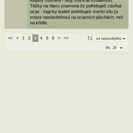
klopivý moment - tedy síla krát vzdálenost.
Těžký na hlavu znamená že potřebuješ zdvihat
ocas - logicky budeš potřebuješ menší sílu (a
snáze nastavitelnou) na ocasních plochách, než
na křídle.
<<
<
1
2
3
4
5
6
>
>>
Po