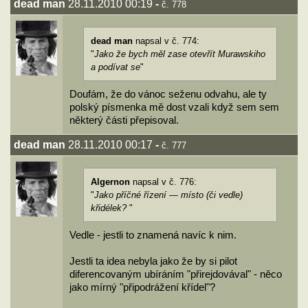
dead man
28.11.2010 00:19
-
č. 778
dead man
napsal v č. 774:
"
Jako že bych měl zase otevřít Murawskiho
a podívat se
"
Doufám, že do vánoc seženu odvahu, ale ty
polský písmenka mě dost vzali když sem sem
některý části přepisoval.
dead man
28.11.2010 00:17
-
č. 777
Algernon
napsal v č. 776:
"
Jako příčné řízení — místo (či vedle)
křidélek?
"
Vedle - jestli to znamená navíc k nim.
Jestli ta idea nebyla jako že by si pilot
diferencovaným ubíráním "přirejdovával" - něco
jako mírný "připodrážení křídel"?