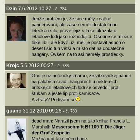
Dzin
7.6.2012 10:27
-
č. 784
Jenže problém je, že sice měly značné
pancéřování, ale zase neměli dostatečnou
leteckou sílu, právě jejíž síla se ukázala u
letadlové lodi jako rozhodující. Osobně se mi sice
také líbíl, ale když už, měli je postavit aspoň o
deset tisíc tun větší a místo dát na dodatečné
hangáry. Ovšem na to asi neměly prostředky.
Krojc
5.6.2012 00:27
-
č. 783
Ono je už notoricky známo, že vítkovickej pancíř
na palubě a snad i hangárech u některejch
britskejch letadlovejch lodí se osvědčil proti
štukám a ještě líp proti kamikaze.
A ztráty? Podívám se
.
guano
31.12.2010 09:28
-
č. 780
dead man: Narazil jsem na tuto knihu: Francis L.
Marshall:
Messerschmitt Bf 109 T. Die Jäger
der Graf Zeppelin
Možná v ní také něco bude.