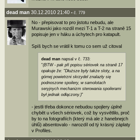
dead man
30.12.2010 21:40
-
č. 779
No - přepisovat to pro jistotu nebudu, ale
Murawski jako rozdíl mezi T-1 a T-2 na straně 15
popisuje jen v háku a úchytech pro katapult.
Spíš bych se vrátil k tomu co sem už citoval
dead man
napsal v č. 733:
"
(BTW - pak při popisu sériovek na straně 17
opakuje že: "Dłuższe były także sloty, a na
górnej powietrzni skrzydel znalazły się
podnoszone spoilery, w samolotach
seryjnych mechanizm sterowania spoilerami
był jednak odłączony.)
"
- jestli třeba dokonce nebudou spojlery
úplně
chybět u všech sériovek, což by vysvětlilo, proč
by to na fotografiích (který má ale z hanebnejch
úhlů) absentovalo - narozdíl od tý krásný záplaty
v Profiles.