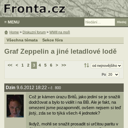
≡ MENU
Home
>
Diskuzní forum
>
WWII na moři
Všechna témata
Sekce fóra
Graf Zeppelin a jiné letadlové lodě
<<
<
1
2
3
4
5
6
>
>>
Po
Dzin
9.6.2012 18:22
-
č. 800
Což je kámen úrazu Britů, jako jediní se je snažili
dodržovat a bylo to vidět i na BB. Ale je fakt, na
omezení jsme pozapomněl, ovšem nejsem si teď
jistý, zda se to týká všech 4 jednotek?
Ikdyž, mohli se snažit prosadit si určitou paritu v