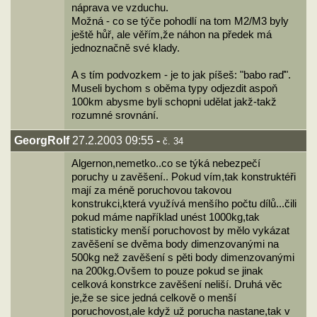
náprava ve vzduchu.
Možná - co se týče pohodlí na tom M2/M3 byly
ještě hůř, ale věřím,že náhon na předek má
jednoznačně své klady.
A s tím podvozkem - je to jak píšeš: "babo raď".
Museli bychom s oběma typy odjezdit aspoň
100km abysme byli schopni udělat jakž-takž
rozumné srovnání.
GeorgRolf
27.2.2003 09:55
-
č. 34
Algernon,nemetko..co se týká nebezpečí
poruchy u zavěšení.. Pokud vím,tak konstruktéři
mají za méně poruchovou takovou
konstrukci,která využívá menšího počtu dílů...čili
pokud máme například unést 1000kg,tak
statisticky menší poruchovost by mělo vykázat
zavěšení se dvěma body dimenzovanými na
500kg než zavěšení s pěti body dimenzovanými
na 200kg.Ovšem to pouze pokud se jinak
celková konstrkce zavěšení neliší. Druhá věc
je,že se sice jedná celkově o menší
poruchovost,ale když už porucha nastane,tak v