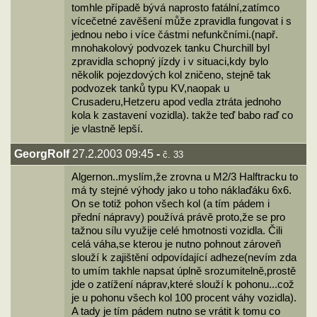
tomhle případě bývá naprosto fatální,zatímco
vícečetné zavěšení může zpravidla fungovat i s
jednou nebo i více částmi nefunkčními.(např.
mnohakolový podvozek tanku Churchill byl
zpravidla schopný jízdy i v situaci,kdy bylo
několik pojezdových kol zničeno, stejně tak
podvozek tanků typu KV,naopak u
Crusaderu,Hetzeru apod vedla ztráta jednoho
kola k zastavení vozidla). takže teď babo raď co
je vlastně lepší.
GeorgRolf
27.2.2003 09:45
-
č. 33
Algernon..myslím,že zrovna u M2/3 Halftracku to
má ty stejné výhody jako u toho náklaďáku 6x6.
On se totiž pohon všech kol (a tím pádem i
přední nápravy) používá právě proto,že se pro
tažnou sílu využije celé hmotnosti vozidla. Čili
celá váha,se kterou je nutno pohnout zároveň
slouží k zajištění odpovídající adheze(nevím zda
to umím takhle napsat úplně srozumitelně,prostě
jde o zatížení náprav,které slouží k pohonu...což
je u pohonu všech kol 100 procent váhy vozidla).
A tady je tím pádem nutno se vrátit k tomu co