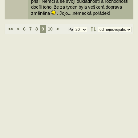
přišli Němci a se svojí důkladností a rozhodností
docíli toho, že za tyden byla veškerá doprava
změněna
. Jojo....německá pořádek!
<<
<
6
7
8
9
10
>
Po