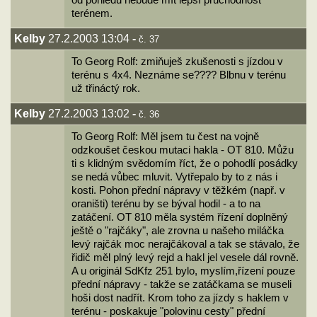
od pohledu nebude mít lepší průchodnost
terénem.
Kelby
27.2.2003 13:04
-
č. 37
To Georg Rolf: zmiňuješ zkušenosti s jízdou v
terénu s 4x4. Neznáme se???? Blbnu v terénu
už třináctý rok.
Kelby
27.2.2003 13:02
-
č. 36
To Georg Rolf: Měl jsem tu čest na vojně
odzkoušet českou mutaci hakla - OT 810. Můžu
ti s klidným svědomím říct, že o pohodlí posádky
se nedá vůbec mluvit. Vytřepalo by to z nás i
kosti. Pohon přední nápravy v těžkém (např. v
oraništi) terénu by se býval hodil - a to na
zatáčení. OT 810 měla systém řízení doplněný
ještě o "rajčáky", ale zrovna u našeho miláčka
levý rajčák moc nerajčákoval a tak se stávalo, že
řidič měl plný levý rejd a hakl jel vesele dál rovně.
A u originál SdKfz 251 bylo, myslím,řízení pouze
přední nápravy - takže se zatáčkama se museli
hoši dost nadřít. Krom toho za jízdy s haklem v
terénu - poskakuje "polovinu cesty" přední