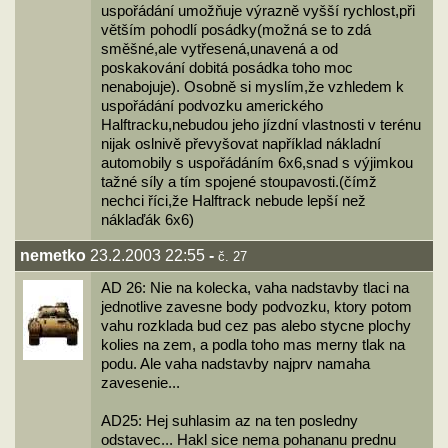
uspořádání umožňuje výrazně vyšší rychlost,při
větším pohodlí posádky(možná se to zdá
směšné,ale vytřesená,unavená a od
poskakování dobitá posádka toho moc
nenabojuje). Osobně si myslím,že vzhledem k
uspořádání podvozku amerického
Halftracku,nebudou jeho jízdní vlastnosti v terénu
nijak oslnivě převyšovat například nákladní
automobily s uspořádáním 6x6,snad s výjimkou
tažné síly a tím spojené stoupavosti.(čímž
nechci říci,že Halftrack nebude lepší než
náklaďák 6x6)
nemetko
23.2.2003 22:55
-
č. 27
AD 26: Nie na kolecka, vaha nadstavby tlaci na
jednotlive zavesne body podvozku, ktory potom
vahu rozklada bud cez pas alebo stycne plochy
kolies na zem, a podla toho mas merny tlak na
podu. Ale vaha nadstavby najprv namaha
zavesenie...
AD25: Hej suhlasim az na ten posledny
odstavec... Hakl sice nema pohananu prednu