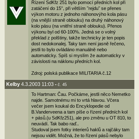
Řízení SdKfz 251 bylo pomocí předních kol při
zatáčení do 15°, při větším "rejdu" se přenes
výkon motoru z jednoho náhonovýho kola pásu
(na vnější straně oblouku) na druhý náhonový
kolo pásu (na vnitřní straně oblouku). Přenos
výkonu byl od 60-100%. Jedná se o volný
překlad z polštiny, takže technicky je ten popis
dost nedokonalej. Taky tam není jasně řečeno,
jestli to bylo ovládáno manuálně nebo
automaticky. Spíš si myslím že automaticky v
závislosti na náklonu předních kol.
Zdroj: polská publikace MILITARIA č.12
Kelby
4.3.2003 11:03
-
č. 45
To Hartman: Čau. Počkáme, jestli něco Nemetko
najde. Samotnému mi to vrtá hlavou. Včera
večer jsem koukal do Encyklopedie od
B.Vanderveena a tam píše o řízení předních kol
+ pásů.(u SdKfz251), ale pro změnu u OT 810, to
neuvádí. Tak babo raď..
Studoval jsem fotky interierů haklů a rajčáky tam
nejsou vidět. Možná, že to řízení pásů nebylo