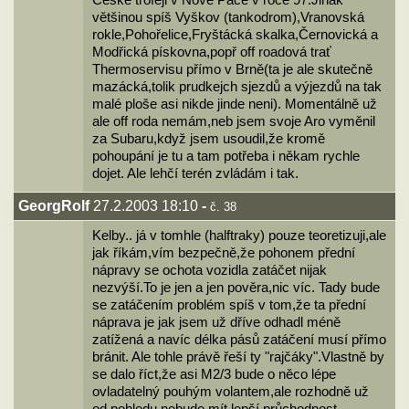
České trofeji v Nové Pace v roce 97.Jinak
většinou spíš Vyškov (tankodrom),Vranovská
rokle,Pohořelice,Fryštácká skalka,Černovická a
Modřická pískovna,popř off roadová trať
Thermoservisu přímo v Brně(ta je ale skutečně
mazácká,tolik prudkejch sjezdů a výjezdů na tak
malé ploše asi nikde jinde neni). Momentálně už
ale off roda nemám,neb jsem svoje Aro vyměnil
za Subaru,když jsem usoudil,že kromě
pohoupání je tu a tam potřeba i někam rychle
dojet. Ale lehčí terén zvládám i tak.
GeorgRolf
27.2.2003 18:10
-
č. 38
Kelby.. já v tomhle (halftraky) pouze teoretizuji,ale
jak říkám,vím bezpečně,že pohonem přední
nápravy se ochota vozidla zatáčet nijak
nezvýší.To je jen a jen pověra,nic víc. Tady bude
se zatáčením problém spíš v tom,že ta přední
náprava je jak jsem už dříve odhadl méně
zatížená a navíc délka pásů zatáčení musí přímo
bránit. Ale tohle právě řeší ty "rajčáky".Vlastně by
se dalo říct,že asi M2/3 bude o něco lépe
ovladatelný pouhým volantem,ale rozhodně už