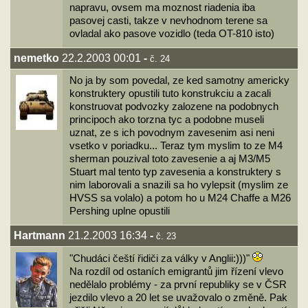
napravu, ovsem ma moznost riadenia iba
pasovej casti, takze v nevhodnom terene sa
ovladal ako pasove vozidlo (teda OT-810 isto)
nemetko
22.2.2003 00:01
-
č. 24
No ja by som povedal, ze ked samotny americky
konstruktery opustili tuto konstrukciu a zacali
konstruovat podvozky zalozene na podobnych
principoch ako torzna tyc a podobne museli
uznat, ze s ich povodnym zavesenim asi neni
vsetko v poriadku... Teraz tym myslim to ze M4
sherman pouzival toto zavesenie a aj M3/M5
Stuart mal tento typ zavesenia a konstruktery s
nim laborovali a snazili sa ho vylepsit (myslim ze
HVSS sa volalo) a potom ho u M24 Chaffe a M26
Pershing uplne opustili
Hartmann
21.2.2003 16:34
-
č. 23
"Chudáci čeští řidiči za války v Anglii:)))"
Na rozdíl od ostaních emigrantů jim řízení vlevo
nedělalo problémy - za první republiky se v ČSR
jezdilo vlevo a 20 let se uvažovalo o změně. Pak