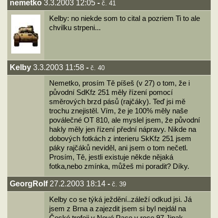
nemetko
3.3.2003 12:05
-
č. 41
Kelby: no niekde som to cital a pozriem Ti to ale
chvilku strpeni...
Kelby
3.3.2003 11:58
-
č. 40
Nemetko, prosím Tě píšeš (v 27) o tom, že i
původní SdKfz 251 měly řízení pomocí
směrových brzd pásů (rajčáky). Teď jsi mě
trochu znejistěl. Vím, že je 100% měly naše
poválečné OT 810, ale myslel jsem, že původní
hakly měly jen řízení přední nápravy. Nikde na
dobových fotkách z interieru SkKfz 251 jsem
páky rajčáků neviděl, ani jsem o tom nečetl.
Prosím, Tě, jestli existuje někde nějaká
fotka,nebo zmínka, můžeš mi poradit? Díky.
GeorgRolf
27.2.2003 18:14
-
č. 39
Kelby co se týká ježdění..záleží odkud jsi. Já
jsem z Brna a zajezdit jsem si byl nejdál na