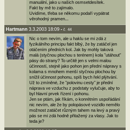
manuální, jako u našich osmsetdesítek.
Fakt by mě to zajímalo.
Uvidíme, třeba se někomu podaří vypátrat
věrohodný pramen...
Hartmann
3.3.2003 18:09
-
č. 44
Nic o tom nevím, ale u haklu se mi zdá z
fyzikálního principu fakt blbý, že by zatáčel jen
otáčením předních kol. Jak by mohly taková
malá (styčnou plochou s terénem) kola "utáhout"
pásy do strany? To určitě jen s velmi malou
účinností, stejně jako pohon jen přední nápravy s
kolama s mnohem menší styčnou plochou by
snížil účinnost pohonu, spíš bych řekl plýtvání.
Už to zmíněné, že "polovinu cesty" je přední
náprava ve vzduchu z podstaty vylučuje, aby to
byl hlavní prvek řízení i pohonu.
Jen se ptám, jak říkám, o konrétním uspořádání
nic nevím, ale že by polopásové vozidlo nemělo
možnost zatáčet různým tahem na levý a pravý
pás se mi zdá hodně přitažený za vlasy. Jak to
teda je?