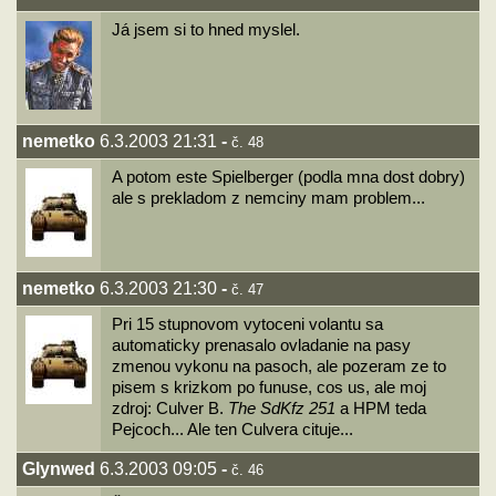
Já jsem si to hned myslel.
nemetko
6.3.2003 21:31
-
č. 48
A potom este Spielberger (podla mna dost dobry)
ale s prekladom z nemciny mam problem...
nemetko
6.3.2003 21:30
-
č. 47
Pri 15 stupnovom vytoceni volantu sa
automaticky prenasalo ovladanie na pasy
zmenou vykonu na pasoch, ale pozeram ze to
pisem s krizkom po funuse, cos us, ale moj
zdroj: Culver B.
The SdKfz 251
a HPM teda
Pejcoch... Ale ten Culvera cituje...
Glynwed
6.3.2003 09:05
-
č. 46