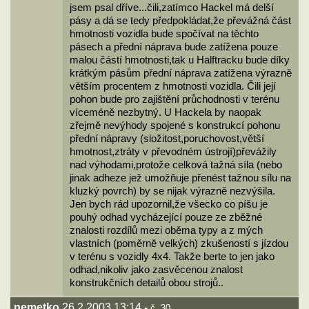
jsem psal dříve...čili,zatímco Hackel má delší
pásy a dá se tedy předpokládat,že převážná část
hmotnosti vozidla bude spočívat na těchto
pásech a přední náprava bude zatížena pouze
malou částí hmotnosti,tak u Halftracku bude díky
krátkým pásům přední náprava zatížena výrazně
větším procentem z hmotnosti vozidla. Čili její
pohon bude pro zajištění průchodnosti v terénu
víceméně nezbytný. U Hackela by naopak
zřejmě nevýhody spojené s konstrukcí pohonu
přední nápravy (složitost,poruchovost,větší
hmotnost,ztráty v převodném ústrojí)převážily
nad výhodami,protože celková tažná síla (nebo
jinak adheze jež umožňuje přenést tažnou sílu na
kluzký povrch) by se nijak výrazně nezvýšila.
Jen bych rád upozornil,že všecko co píšu je
pouhý odhad vycházející pouze ze zběžné
znalosti rozdílů mezi oběma typy a z mých
vlastních (poměrně velkých) zkušeností s jízdou
v terénu s vozidly 4x4. Takže berte to jen jako
odhad,nikoliv jako zasvěcenou znalost
konstrukčních detailů obou strojů..
nemetko
26.2.2003 13:14
-
č. 30