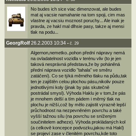
No budes ich sice viac dimenzovat, ale budes
mat aj vacsie namahanie na tom spoji, cim mas
vlastne aj vacsiu moznost poruchy... Ale inak je
pravda, ze hakl mal dlhsie pasy, takze aj mensi
tlak na podu...
GeorgRolf
26.2.2003 10:34
-
č. 29
Algernon,nemetko..pohon přední nápravy nemá
na ovladatelnost vozidla v terénu vliv (to je jen
taková nesprávná představa,že by poháněná
přední náprava vozidlo "tahala" ve směru
zatáčení). Co se týká měrného tlaku na půdu,tak
ten je zajištěn celou plochou pásu,nikoliv pouze
jednotlivými koly (jinak by pás skutečně
postrádal smysl). Výhoda Haklu je v tom,že pás
je mnohem delší a tím pádem i měrný tlak na
plochu je nižší,což by mělo zajistit výrazně lepší
průchodnost na nezpevněném povrchu a také
vyšší tažnou sílu (na povrchu se sníženým
součinitelem adheze). Výhoda prokládaných kol
(a celkově koncepce podvozku,jakou má Hakl)
se projeví zase v členitém povrchu,kde toto