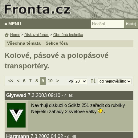
≡ MENU
Home
>
Diskuzní forum
>
Obrněná technika
Všechna témata
Sekce fóra
Kolové, pásové a polopásové
transportéry.
<<
<
6
7
8
9
10
>
Po
Glynwed
7.3.2003 09:10
-
č. 50
Navrhuji diskuzi o SdKfz 251 zařadit do rubriky
Největší záhady 2.světové války
.
Hartmann
7.3.2003 04:02
-
č. 49