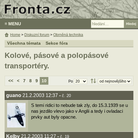
≡ MENU
Home
>
Diskuzní forum
>
Obrněná technika
Všechna témata
Sekce fóra
Kolové, pásové a polopásové
transportéry.
<<
<
7
8
9
10
Po
guano
21.2.2003 12:37
-
č. 20
S temi ridici to nebude tak zly, do 15.3.1939 se u
nas jezdilo vlevo jako v Anglii a tedy i ovladaci
prvky aut byly opacne.
Kelby
21.2.2003 11:27
-
č. 19