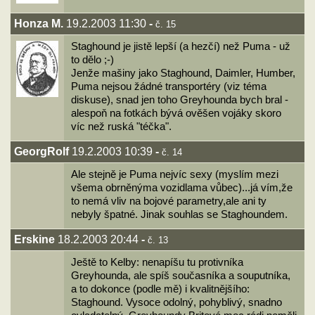
Honza M.
19.2.2003 11:30
-
č. 15
Staghound je jistě lepší (a hezčí) než Puma - už
to dělo ;-)
Jenže mašiny jako Staghound, Daimler, Humber,
Puma nejsou žádné transportéry (viz téma
diskuse), snad jen toho Greyhounda bych bral -
alespoň na fotkách bývá ověšen vojáky skoro
víc než ruská "téčka".
GeorgRolf
19.2.2003 10:39
-
č. 14
Ale stejně je Puma nejvíc sexy (myslím mezi
všema obrněnýma vozidlama vůbec)...já vím,že
to nemá vliv na bojové parametry,ale ani ty
nebyly špatné. Jinak souhlas se Staghoundem.
Erskine
18.2.2003 20:44
-
č. 13
Ještě to Kelby: nenapíšu tu protivníka
Greyhounda, ale spíš současníka a souputníka,
a to dokonce (podle mě) i kvalitnějšího:
Staghound. Vysoce odolný, pohyblivý, snadno