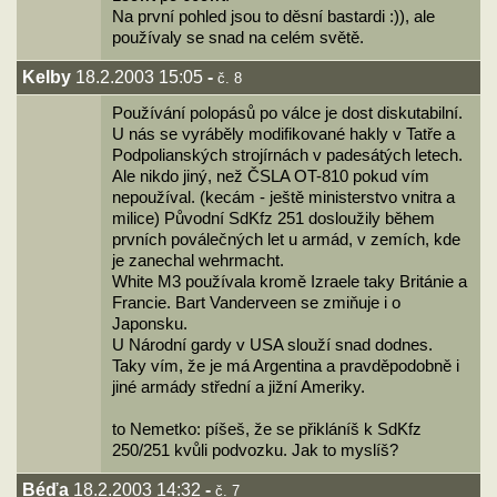
Na první pohled jsou to děsní bastardi :)), ale
používaly se snad na celém světě.
Kelby
18.2.2003 15:05
-
č. 8
Používání polopásů po válce je dost diskutabilní.
U nás se vyráběly modifikované hakly v Tatře a
Podpolianských strojírnách v padesátých letech.
Ale nikdo jiný, než ČSLA OT-810 pokud vím
nepoužíval. (kecám - ještě ministerstvo vnitra a
milice) Původní SdKfz 251 dosloužily během
prvních poválečných let u armád, v zemích, kde
je zanechal wehrmacht.
White M3 používala kromě Izraele taky Británie a
Francie. Bart Vanderveen se zmiňuje i o
Japonsku.
U Národní gardy v USA slouží snad dodnes.
Taky vím, že je má Argentina a pravděpodobně i
jiné armády střední a jižní Ameriky.
to Nemetko: píšeš, že se přikláníš k SdKfz
250/251 kvůli podvozku. Jak to myslíš?
Béďa
18.2.2003 14:32
-
č. 7