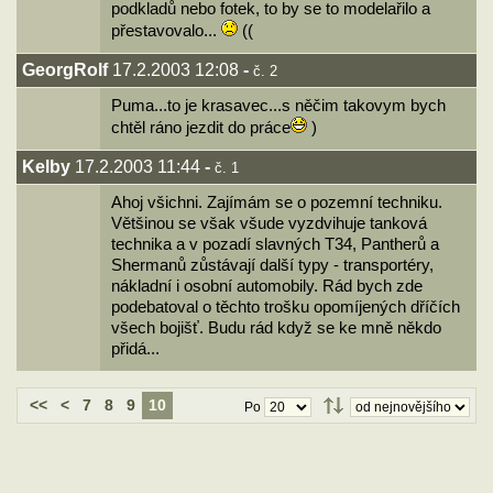
podkladů nebo fotek, to by se to modelařilo a
přestavovalo...
((
GeorgRolf
17.2.2003 12:08
-
č. 2
Puma...to je krasavec...s něčim takovym bych
chtěl ráno jezdit do práce
)
Kelby
17.2.2003 11:44
-
č. 1
Ahoj všichni. Zajímám se o pozemní techniku.
Většinou se však všude vyzdvihuje tanková
technika a v pozadí slavných T34, Pantherů a
Shermanů zůstávají další typy - transportéry,
nákladní i osobní automobily. Rád bych zde
podebatoval o těchto trošku opomíjených dříčích
všech bojišť. Budu rád když se ke mně někdo
přidá...
<<
<
7
8
9
10
Po