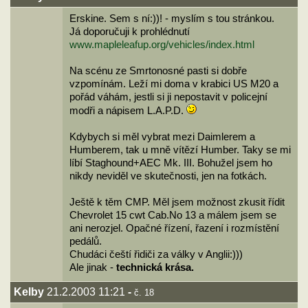
Erskine. Sem s ní:))! - myslím s tou stránkou.
Já doporučuji k prohlédnutí
www.mapleleafup.org/vehicles/index.html
Na scénu ze Smrtonosné pasti si dobře
vzpomínám. Leží mi doma v krabici US M20 a
pořád váhám, jestli si ji nepostavit v policejní
modři a nápisem L.A.P.D.
Kdybych si měl vybrat mezi Daimlerem a
Humberem, tak u mně vítězí Humber. Taky se mi
líbí Staghound+AEC Mk. III. Bohužel jsem ho
nikdy neviděl ve skutečnosti, jen na fotkách.
Ještě k těm CMP. Měl jsem možnost zkusit řídit
Chevrolet 15 cwt Cab.No 13 a málem jsem se
ani nerozjel. Opačné řízení, řazení i rozmístění
pedálů.
Chudáci čeští řidiči za války v Anglii:)))
Ale jinak -
technická krása.
Kelby
21.2.2003 11:21
-
č. 18