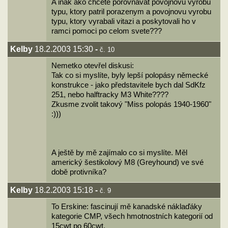
A inak ako chcete porovnavat povojnovu vyrobu
typu, ktory patril porazenym a povojnovu vyrobu
typu, ktory vyrabali vitazi a poskytovali ho v
ramci pomoci po celom svete???
Kelby
18.2.2003 15:30
-
č. 10
Nemetko otevřel diskusi:
Tak co si myslíte, byly lepší polopásy německé
konstrukce - jako představitele bych dal SdKfz
251, nebo halftracky M3 White????
Zkusme zvolit takový "Miss polopás 1940-1960"
:)))
A ještě by mě zajímalo co si myslíte. Měl
americký šestikolový M8 (Greyhound) ve své
době protivníka?
Kelby
18.2.2003 15:18
-
č. 9
To Erskine: fascinují mě kanadské náklaďáky
kategorie CMP, všech hmotnostních kategorií od
15cwt po 60cwt.