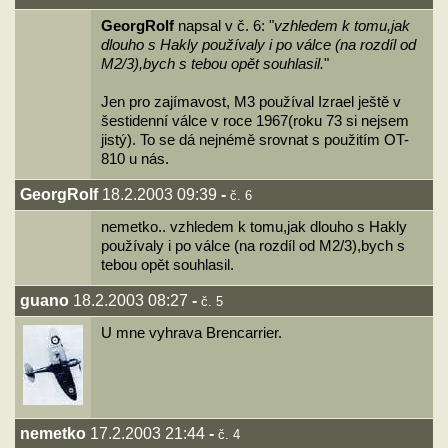
GeorgRolf
napsal v č. 6: "
vzhledem k tomu,jak
dlouho s Hakly používaly i po válce (na rozdíl od
M2/3),bych s tebou opět souhlasil.
"
Jen pro zajímavost, M3 používal Izrael ještě v
šestidenní válce v roce 1967(roku 73 si nejsem
jistý). To se dá nejnémě srovnat s použitím OT-
810 u nás.
GeorgRolf
18.2.2003 09:39
-
č. 6
nemetko.. vzhledem k tomu,jak dlouho s Hakly
používaly i po válce (na rozdíl od M2/3),bych s
tebou opět souhlasil.
guano
18.2.2003 08:27
-
č. 5
U mne vyhrava Brencarrier.
nemetko
17.2.2003 21:44
-
č. 4