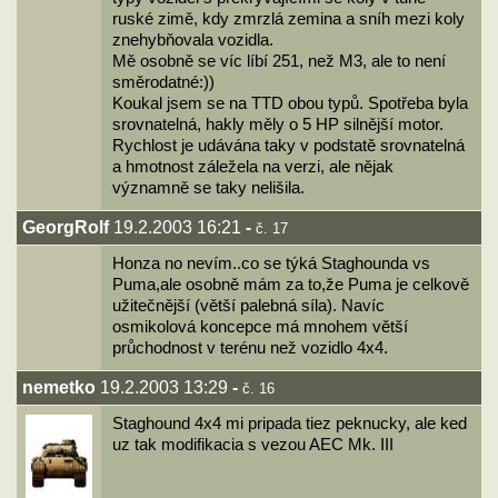
ruské zimě, kdy zmrzlá zemina a sníh mezi koly
znehybňovala vozidla.
Mě osobně se víc líbí 251, než M3, ale to není
směrodatné:))
Koukal jsem se na TTD obou typů. Spotřeba byla
srovnatelná, hakly měly o 5 HP silnější motor.
Rychlost je udávána taky v podstatě srovnatelná
a hmotnost záležela na verzi, ale nějak
významně se taky nelišila.
GeorgRolf
19.2.2003 16:21
-
č. 17
Honza no nevím..co se týká Staghounda vs
Puma,ale osobně mám za to,že Puma je celkově
užitečnější (větší palebná síla). Navíc
osmikolová koncepce má mnohem větší
průchodnost v terénu než vozidlo 4x4.
nemetko
19.2.2003 13:29
-
č. 16
Staghound 4x4 mi pripada tiez peknucky, ale ked
uz tak modifikacia s vezou AEC Mk. III