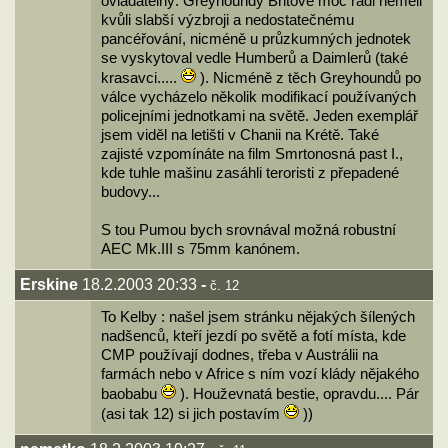
ovladatelný. Greyhoundy Britové moc rádi neměli
kvůli slabší výzbroji a nedostatečnému
pancéřování, nicméně u průzkumných jednotek
se vyskytoval vedle Humberů a Daimlerů (také
krasavci.....
). Nicméně z těch Greyhoundů po
válce vycházelo několik modifikací používaných
policejními jednotkami na světě. Jeden exemplář
jsem viděl na letišti v Chanii na Krétě. Také
zajisté vzpomínáte na film Smrtonosná past I.,
kde tuhle mašinu zasáhli teroristi z přepadené
budovy...
S tou Pumou bych srovnával možná robustní
AEC Mk.III s 75mm kanónem.
Erskine
18.2.2003 20:33
-
č. 12
To Kelby : našel jsem stránku nějakých šílených
nadšenců, kteří jezdí po světě a fotí místa, kde
CMP používají dodnes, třeba v Austrálii na
farmách nebo v Africe s ním vozí klády nějakého
baobabu
). Houževnatá bestie, opravdu.... Pár
(asi tak 12) si jich postavím
))