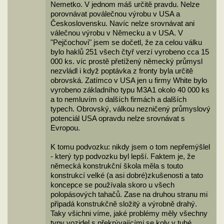
Nemetko. V jednom máš určitě pravdu. Nelze
porovnávat poválečnou výrobu v USA a
Československu. Navíc nelze srovnávat ani
válečnou výrobu v Německu a v USA. V
"Pejčochovi" jsem se dočetl, že za celou válku
bylo haklů 251 všech čtyř verzí vyrobeno cca 15
000 ks. víc prostě přetížený německý průmysl
nezvládl i když poptávka z fronty byla určitě
obrovská. Zatímco v USA jen u firmy White bylo
vyrobeno základního typu M3A1 okolo 40 000 ks
a to nemluvím o dalších firmách a dalších
typech. Obrovský, válkou nezničený průmyslový
potenciál USA opravdu nelze srovnávat s
Evropou.
K tomu podvozku: nikdy jsem o tom nepřemýšlel
- který typ podvozku byl lepší. Faktem je, že
německá konstrukční škola měla s touto
konstrukcí velké (a asi dobré)zkušenosti a tato
koncepce se používala skoro u všech
polopásových tahačů. Zase na druhou stranu mi
připadá konstrukčně složitý a výrobně drahý.
Taky všichni víme, jaké problémy měly všechny
typy vozidel s překrývajícími se koly v tuhé