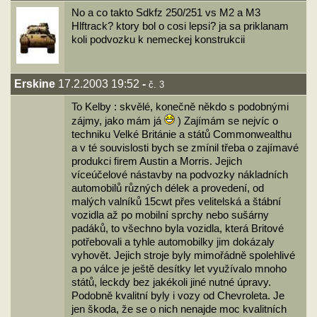
No a co takto Sdkfz 250/251 vs M2 a M3
Hlftrack? ktory bol o cosi lepsi? ja sa priklanam
koli podvozku k nemeckej konstrukcii
Erskine
17.2.2003 19:52
-
č. 3
To Kelby : skvělé, konečně někdo s podobnými
zájmy, jako mám já
) Zajímám se nejvíc o
techniku Velké Británie a států Commonwealthu
a v té souvislosti bych se zmínil třeba o zajímavé
produkci firem Austin a Morris. Jejich
víceúčelové nástavby na podvozky nákladních
automobilů různých délek a provedení, od
malých valníků 15cwt přes velitelská a štábní
vozidla až po mobilní sprchy nebo sušárny
padáků, to všechno byla vozidla, která Britové
potřebovali a tyhle automobilky jim dokázaly
vyhovět. Jejich stroje byly mimořádně spolehlivé
a po válce je ještě desítky let využívalo mnoho
států, leckdy bez jakékoli jiné nutné úpravy.
Podobně kvalitní byly i vozy od Chevroleta. Je
jen škoda, že se o nich nenajde moc kvalitních