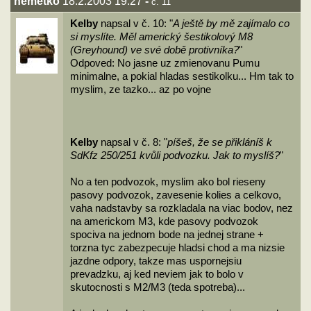
nemetko
18.2.2003 19:27
-
č. 11
Kelby
napsal v č. 10: "
A ještě by mě zajímalo co
si myslíte. Měl americký šestikolový M8
(Greyhound) ve své době protivníka?
"
Odpoved: No jasne uz zmienovanu Pumu
minimalne, a pokial hladas sestikolku... Hm tak to
myslim, ze tazko... az po vojne
Kelby
napsal v č. 8: "
píšeš, že se přikláníš k
SdKfz 250/251 kvůli podvozku. Jak to myslíš?
"
No a ten podvozok, myslim ako bol rieseny
pasovy podvozok, zavesenie kolies a celkovo,
vaha nadstavby sa rozkladala na viac bodov, nez
na americkom M3, kde pasovy podvozok
spociva na jednom bode na jednej strane +
torzna tyc zabezpecuje hladsi chod a ma nizsie
jazdne odpory, takze mas uspornejsiu
prevadzku, aj ked neviem jak to bolo v
skutocnosti s M2/M3 (teda spotreba)...