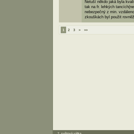
Netuší někdo jaká byla kval
tak na fr. lehkých tancích(n
nebezpečný z min. vzdálenos
zkouškách byl použit rovněž
1
2
3
>
>>
2. světová válka