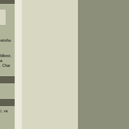
retního
blbost,
ba
. Char
i, ve