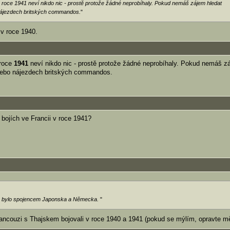
 v roce 1941 neví nikdo nic - prostě protože žádné neprobíhaly. Pokud nemáš zájem hledat
nájezdech britských commandos.
"
 v roce 1940.
 roce
1941
neví nikdo nic - prostě protože žádné neprobíhaly. Pokud nemáš z
nebo nájezdech britských commandos.
bojích ve Francii v roce 1941?
o bylo spojencem Japonska a Německa.
"
Francouzi s Thajskem bojovali v roce 1940 a 1941 (pokud se mýlím, opravte m