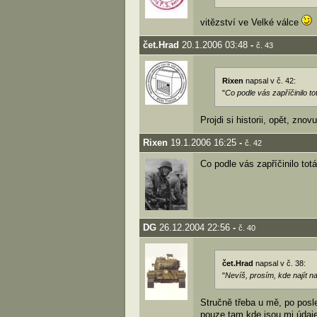
vitězství ve Velké válce
čet.Hrad
20.1.2006 03:48
-
č. 43
Rixen
napsal v č. 42:
"
Co podle vás zapříčinilo t
Projdi si historii, opět, znov
Rixen
19.1.2006 16:25
-
č. 42
Co podle vás zapříčinilo to
DG
26.12.2004 22:56
-
č. 40
čet.Hrad
napsal v č. 38:
"
Nevíš, prosím, kde najít n
Stručně třeba u mě, po posle
pouze tam kde jsou mi údaj