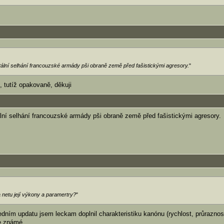
otální selhání francouzské armády pši obraně země před fašistickými agresory.
"
u, tutíž opakovaně, děkuji
tální selhání francouzské armády pši obraně země před fašistickými agresory.
a netu její výkony a paramertry?
"
dním updatu jsem leckam doplnil charakteristiku kanónu (rychlost, průraznost
e známé.