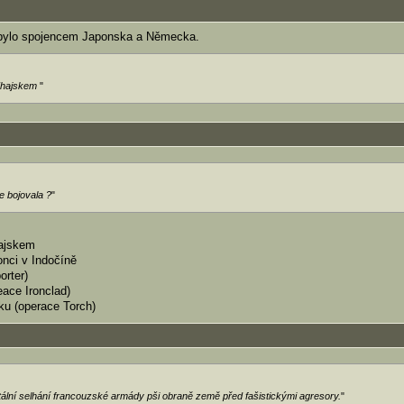
 bylo spojencem Japonska a Německa.
Thajskem
"
e bojovala ?
"
hajskem
onci v Indočíně
orter)
ace Ironclad)
ku (operace Torch)
otální selhání francouzské armády pši obraně země před fašistickými agresory.
"