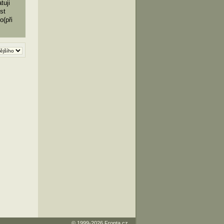
tuji
st
o(při
© 1999-2026
Fronta.cz