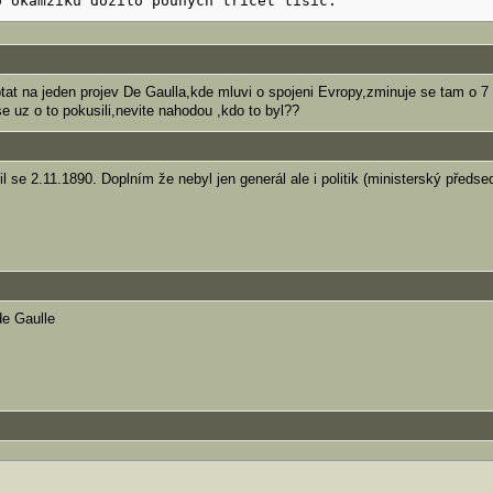
o okamžiku dožilo pouhých třicet tisíc.
tat na jeden projev De Gaulla,kde mluvi o spojeni Evropy,zminuje se tam o 7
e uz o to pokusili,nevite nahodou ,kdo to byl??
il se 2.11.1890. Doplním že nebyl jen generál ale i politik (ministerský předse
de Gaulle