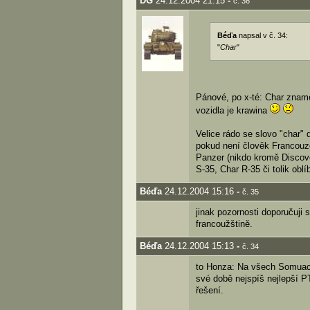
DG
24.12.2004 21:15
-
č. 36
Béďa
napsal v č. 34:
"
Char
"
Pánové, po x-té: Char zname
vozidla je krawina
Velice rádo se slovo "char" 
pokud není člověk Francouze
Panzer (nikdo kromě Discove
S-35, Char R-35 či tolik oblí
Béďa
24.12.2004 15:16
-
č. 35
jinak pozornosti doporučuji 
francoužštině.
Béďa
24.12.2004 15:13
-
č. 34
to Honza: Na všech Somuach,
své době nejspíš nejlepší P
řešení.