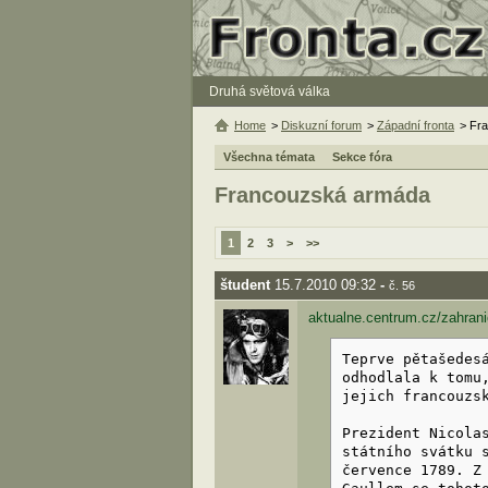
Druhá světová válka
Home
>
Diskuzní forum
>
Západní fronta
> Fr
Všechna témata
Sekce fóra
Francouzská armáda
1
2
3
>
>>
študent
15.7.2010 09:32
-
č. 56
aktualne.centrum.cz/zahranic
Teprve pětašedes
odhodlala k tomu
jejich francouzs
Prezident Nicola
státního svátku 
července 1789. Z