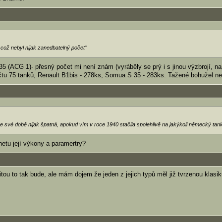
ož nebyl nijak zanedbatelný počet
"
5 (ACG 1)- přesný počet mi není znám (vyráběly se prý i s jinou výzbrojí, na
očtu 75 tanků, Renault B1bis - 278ks, Somua S 35 - 283ks. Tažené bohužel n
 své době nijak špatná, apokud vím v roce 1940 stačila spolehlivě na jakýkoli německý tank
netu její výkony a paramertry?
itou to tak bude, ale mám dojem že jeden z jejich typů měl již tvrzenou klasik