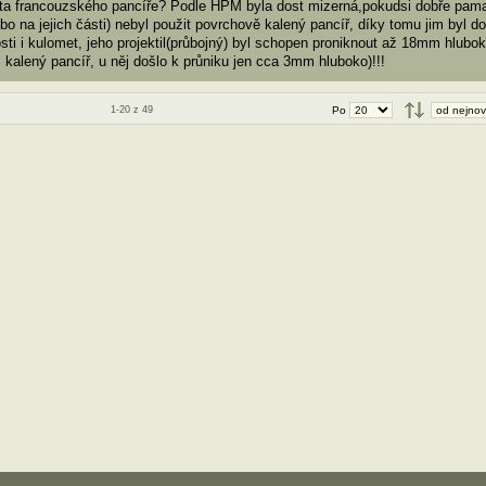
ita francouzského pancíře? Podle HPM byla dost mizerná,pokudsi dobře pama
ebo na jejich části) nebyl použit povrchově kalený pancíř, díky tomu jim byl do
ti i kulomet, jeho projektil(průbojný) byl schopen proniknout až 18mm hlubok
 kalený pancíř, u něj došlo k průniku jen cca 3mm hluboko)!!!
1-20 z 49
Po