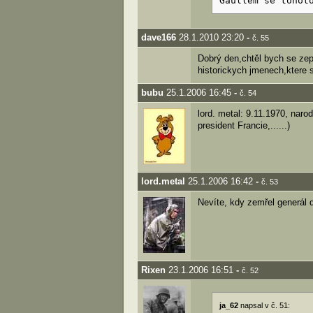
Gaullem se tohot
dave166
28.1.2010 23:20
-
č. 55
Dobrý den,chtěl bych se zep
historickych jmenech,ktere s
bubu
25.1.2006 16:45
-
č. 54
lord. metal: 9.11.1970, narod
president Francie,......)
lord.metal
25.1.2006 16:42
-
č. 53
Nevíte, kdy zemřel generál 
Rixen
23.1.2006 16:51
-
č. 52
ja_62
napsal v č. 51: