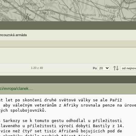
ancouzská armáda
1-20 z 49
Po
i/evropa/clanek....
át let po skončení druhé světové války se ale Paříž
, aby válečným veteránům z Afriky srovnala penze na úrov
kých spolubojovníků.
s Sarkozy se k tomuto gestu odhodlal u příležitosti
slaveného u příležitosti výročí dobytí Bastily z 14.
 více než čtyř set tisíc Afričanů bojujících pod de