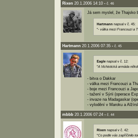
Rixen
20.1.2006 14:10
-
č. 46
Já sem myslel, že Thajsko
Hartmann
napsal v č. 45:
"
- válka mezi Francouzi a 
Hartmann
20.1.2006 07:35
-
č. 45
Eagle
napsal v č. 12:
"
A Vichistická armáda někd
- bitva o Dakkar
- válka mezi Francouzi a T
- boje mezi Francouzi a Jap
- tažení v Sýrii (operace Exp
- invaze na Madagaskar (ope
- vylodění v Maroku a Alžírs
mbbb
20.1.2006 07:24
-
č. 44
Rixen
napsal v č. 42:
"
Co podle vás zapříčinilo t