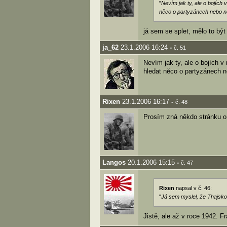
"
Nevím jak ty, ale o bojích
něco o partyzánech nebo 
já sem se splet, mělo to být
ja_62
23.1.2006 16:24
-
č. 51
Nevím jak ty, ale o bojích v
hledat něco o partyzánech 
Rixen
23.1.2006 16:17
-
č. 48
Prosím zná někdo stránku o 
Langos
20.1.2006 15:15
-
č. 47
Rixen
napsal v č. 46:
"
Já sem myslel, že Thajsk
Jistě, ale až v roce 1942. 