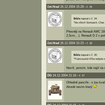
čet.Hrad
26.12.2004 15:29
-
č. 39
Béďa
napsal v č. 34:
"
Na všech Somuach, Char, c
Přesněji na Renault AMC 193
2,5cm,...). Renault D 2 v p
čet.Hrad
26.12.2004 15:23
-
č. 38
Béďa
napsal v č. 30:
"
Francouzká 47ka nebyla ve
Nevíš, prosím, kde najít na 
DG
24.12.2004 21:16
-
č. 37
Ohledně pancíře - s tou kval
Akorát nevím který