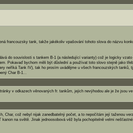
ná francouzsky tank, takže jakékoliv vpašování tohoto slova do názvu konk
dává do souvislosti s tankem B-1 (a následující varianty) což je logicky vzato 
m. Pokavaď bychom měli být důslední a používat toto slovo stejně jako tře
ry neříká Tank IV), tak ho prosím uvádějme u všech francouzských tanků, tj
bený Char B-1...
stránky v odkazech věnovaných fr. tankům, jejich nevýhodou ale je že jsou ve
 Char, což nebyl nijak zanedbatelný počet, a to nepočítám její taženou verz
T kanon na světě. Jinak jednoosobová věž byla pochopitelně velmi nešťastné