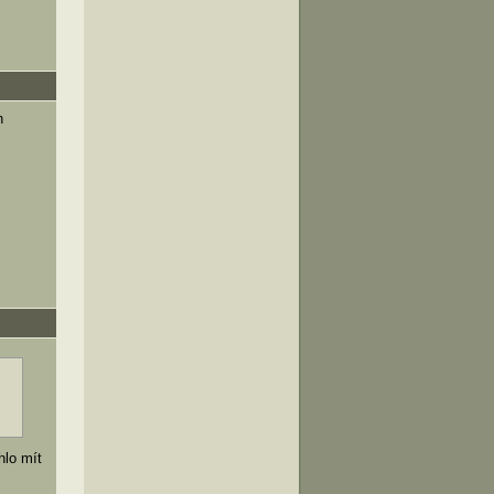
h
hlo mít