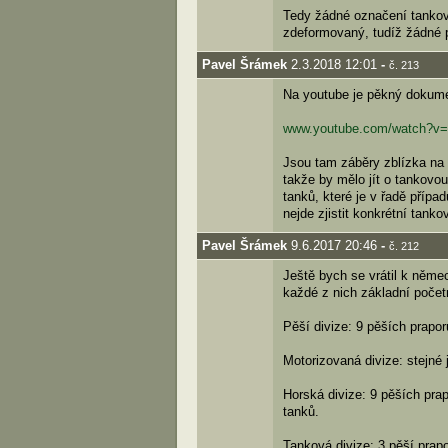
Tedy žádné označení tankový
zdeformovaný, tudíž žádné 
Pavel Šrámek
2.3.2018 12:01
-
č. 213
Na youtube je pěkný dokume
www.youtube.com/watch?v
Jsou tam záběry zblízka na n
takže by mělo jít o tankov
tanků, které je v řadě přípa
nejde zjistit konkrétní tanko
Pavel Šrámek
9.6.2017 20:46
-
č. 212
Ještě bych se vrátil k něme
každé z nich základní počet
Pěší divize: 9 pěších prapor
Motorizovaná divize: stejné 
Horská divize: 9 pěších prap
tanků.
Tanková divize: 3 pěší prapo