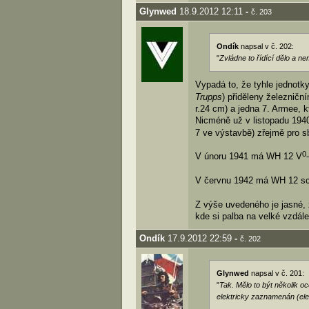
Glynwed
18.9.2012 12:11
-
č. 203
Ondík
napsal v č. 202:
"
Zvládne to řídící dělo a n
Vypadá to, že tyhle jednotky
Trupps
) přiděleny železničn
r.24 cm) a jedna 7. Armee, k
Nicméně už v listopadu 19
7 ve výstavbě) zřejmě pro s
0
V únoru 1941 má WH 12 V
V červnu 1942 má WH 12 s
Z výše uvedeného je jasné, ž
kde si palba na velké vzdále
Ondík
17.9.2012 22:59
-
č. 202
Glynwed
napsal v č. 201:
"
Tak. Mělo to být několik o
elektricky zaznamenán (elek