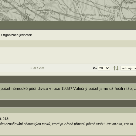
> Organizace jednotek
1-20 z 209
Po
 počet německé pěší divize v roce 1938? Válečný počet jsme už řešili níže, a
č. 213:
ém označování německých tanků, které je v řadě případů pěkně vidět? Jde mi o to, zda to