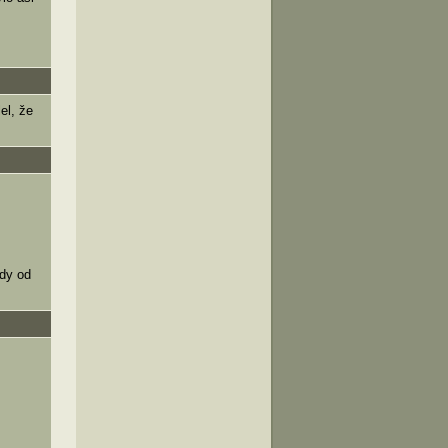
el, že
kdy od