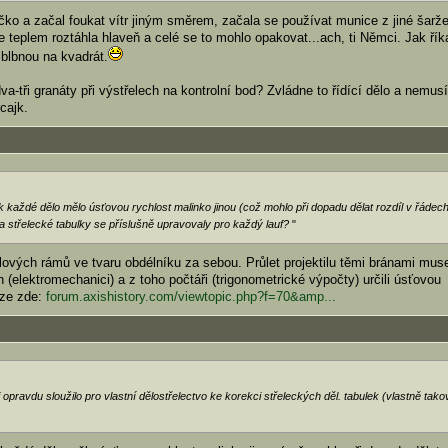
íčko a začal foukat vítr jiným směrem, začala se používat munice z jiné šarže
 teplem roztáhla hlaveň a celé se to mohlo opakovat...ach, ti Němci. Jak řík
 blbnou na kvadrát.
a-tři granáty při výstřelech na kontrolní bod? Zvládne to řídící dělo a nemus
cajk.
ak každé dělo mělo úsťovou rychlost malinko jinou (což mohlo při dopadu dělat rozdíl v řádec
a střelecké tabulky se příslušně upravovaly pro každý lauf?
"
lových rámů ve tvaru obdélníku za sebou. Průlet projektilu těmi bránami muse
(elektromechanici) a z toho počtáři (trigonometrické výpočty) určili úsťovou
kuze zde:
forum.axishistory.com/viewtopic.php?f=70&amp...
opravdu sloužilo pro vlastní dělostřelectvo ke korekci střeleckých děl. tabulek (vlastně tako