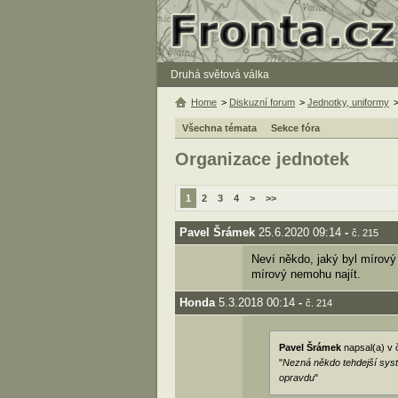
Druhá světová válka
Home
>
Diskuzní forum
>
Jednotky, uniformy
Všechna témata
Sekce fóra
Organizace jednotek
1
2
3
4
>
>>
Pavel Šrámek
25.6.2020 09:14
-
č. 215
Neví někdo, jaký byl mírový
mírový nemohu najít.
Honda
5.3.2018 00:14
-
č. 214
Pavel Šrámek
napsal(a) v 
"
Nezná někdo tehdejší syst
opravdu
"