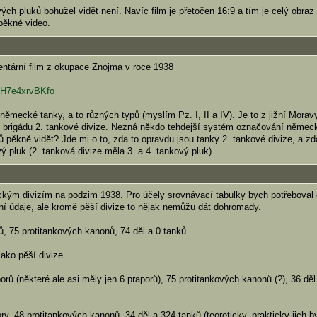
ch pluků bohužel vidět není. Navíc film je přetočen 16:9 a tím je celý obraz
pěkné video.
ntární film z okupace Znojma v roce 1938
=H7e4xrvBKfo
ěmecké tanky, a to různých typů (myslím Pz. I, II a IV). Je to z jižní Morav
ou brigádu 2. tankové divize. Nezná někdo tehdejší systém označování němec
dů pěkně vidět? Jde mi o to, zda to opravdu jsou tanky 2. tankové divize, a zd
vý pluk (2. tanková divize měla 3. a 4. tankový pluk).
ckým divizím na podzim 1938. Pro účely srovnávací tabulky bych potřeboval 
ní údaje, ale kromě pěší divize to nějak nemůžu dát dohromady.
ů, 75 protitankových kanonů, 74 děl a 0 tanků.
jako pěší divize.
orů (některé ale asi měly jen 6 praporů), 75 protitankových kanonů (?), 36 děl
ry, 48 protitankových kanonů, 34 děl a 324 tanků (teoreticky, prakticky jich by