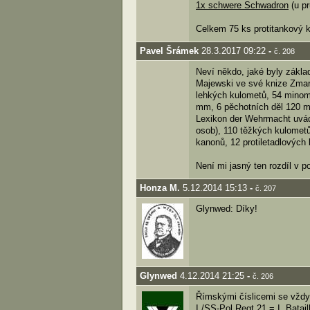
1x schwere Schwadron
(u pr
Celkem 75 ks protitankový k
Pavel Šrámek
28.3.2017 09:22
-
č. 208
Neví někdo, jaké byly základ
Majewski ve své knize Zmar
lehkých kulometů, 54 minome
mm, 6 pěchotních děl 120 m
Lexikon der Wehrmacht uvád
osob), 110 těžkých kulomet
kanonů, 12 protiletadlových
Není mi jasný ten rozdíl v 
Honza M.
5.12.2014 15:13
-
č. 207
Glynwed: Díky!
Glynwed
4.12.2014 21:25
-
č. 206
Římskými číslicemi se vždy 
I./SS-Pol.Regt.21 = I. Batai