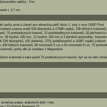
ůzkumného oddílu) - 3 ks
anón r. 3,7 cm.
ní počty osob a zbraní pro německou pěší divizi 1. vlny v roce 1939? Piotr
nowana szansa uvádí 534 důstojníků a 17098 vojáků, 138 těžkých kulometů,
tů, 75 protitankových kanonů, 12 protiletadlových kulometů, 20 pěchotních 
m, 36 houfnic 105 mm, 12 houfnic 150 mm a 3 obrněné automobily. Internet
í 534 důstojníků, 102 úředníků, 2701 poddůstojníků a 14397 vojáků (celkem
ů, 435 lehkých kulometů, 84 minometů 5 cm a 54 minometů 8 cm, 75 protita
 kulometů, počty děl už souhlasí s Majewskim.
počtech kulometů a také počet 75 protitankových kanonů, byť se na něm shodu
označuje prapor, arabskými pluk / rota
llon / SS-Polizei Regiment 21