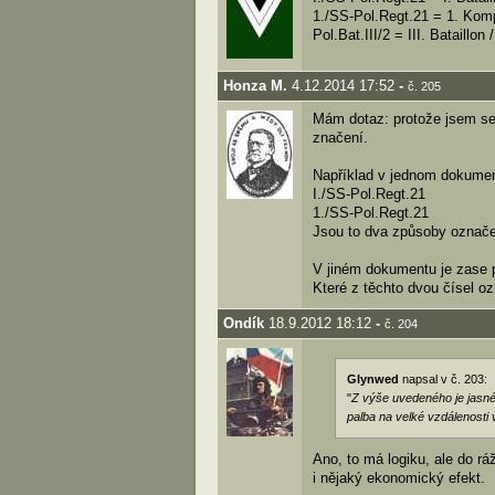
1./SS-Pol.Regt.21 = 1. Kom
Pol.Bat.III/2 = III. Bataillon
Honza M.
4.12.2014 17:52
-
č. 205
Mám dotaz: protože jsem se
značení.
Například v jednom dokument
I./SS-Pol.Regt.21
1./SS-Pol.Regt.21
Jsou to dva způsoby označen
V jiném dokumentu je zase po
Které z těchto dvou čísel oz
Ondík
18.9.2012 18:12
-
č. 204
Glynwed
napsal v č. 203:
"
Z výše uvedeného je jasné,
palba na velké vzdálenosti 
Ano, to má logiku, ale do r
i nějaký ekonomický efekt.