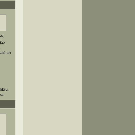
0
V
-
 (2x
.
dalších
ibru,
va.