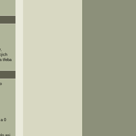
y,
kých
a třeba
o
 a 0
lo asi