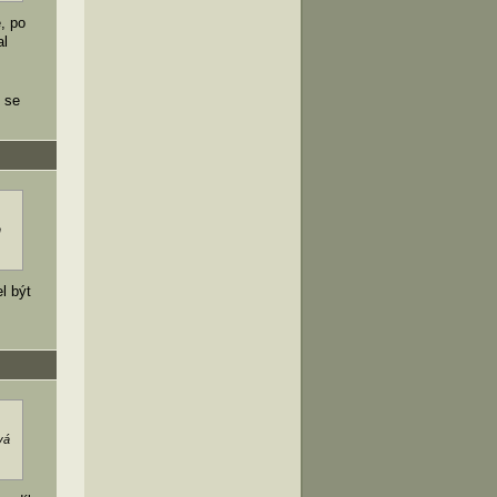
, po
al
í se
h
l být
vá