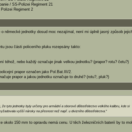
panie / SS-Polizei Regiment 21
 / Polizei Regiment 2
 o německé jednotky dosud moc nezajímal, není mi úplně jasný způsob jejic
u jsou části policeního pluku rozepsány takto:
í téhož, nebo každý označuje jinak velkou jednotku? (prapor? rotu? četu?)
licejní prapor označen jako Pol.Bat.III/2.
načuje prapor a jakou jednotku označuje to druhé? (rotu?, pluk?)
 že tyto jednotky byly určeny pro armádní a sborové dělostřelectvo velkého kalibru, kde si
vyžadovala vyšší nároky na přesnost než např. u divizního dělostřelectva.
"
áže okolo 150 mm to opravdu nemá cenu. U těch železničních baterií by to mo