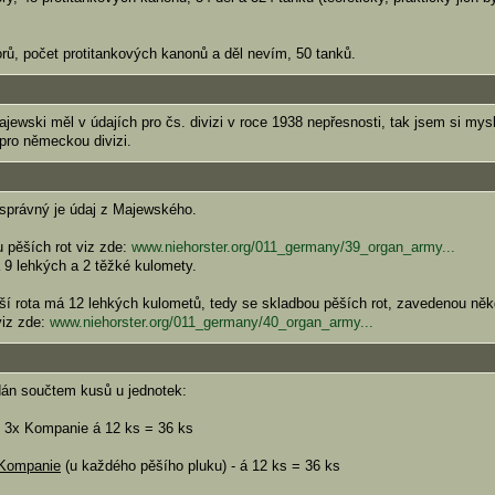
orů, počet protitankových kanonů a děl nevím, 50 tanků.
ewski měl v údajích pro čs. divizi v roce 1938 nepřesnosti, tak jsem si mysl
pro německou divizi.
 správný je údaj z Majewského.
 pěších rot viz zde:
www.niehorster.org/011_germany/39_organ_army...
 9 lehkých a 2 těžké kulomety.
ší rota má 12 lehkých kulometů, tedy se skladbou pěších rot, zavedenou ně
viz zde:
www.niehorster.org/011_germany/40_organ_army...
dán součtem kusů u jednotek:
 3x Kompanie á 12 ks = 36 ks
 Kompanie
(u každého pěšího pluku) - á 12 ks = 36 ks