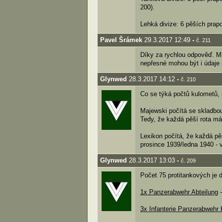
200).
Lehká divize: 6 pěších prap
Pavel Šrámek
29.3.2017 12:49
-
č. 211
Díky za rychlou odpověď. Maj
nepřesné mohou být i údaje 
Glynwed
28.3.2017 14:12
-
č. 210
Co se týká počtů kulometů,
Majewski počítá se skladbou
Tedy, že každá pěší rota má
Lexikon počítá, že každá pě
prosince 1939/ledna 1940 - 
Glynwed
28.3.2017 13:03
-
č. 209
Počet 75 protitankových je 
1x Panzerabwehr Abteilung
-
3x Infanterie Panzerabwehr