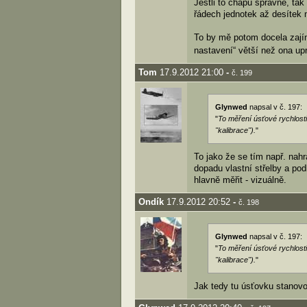
Jestli to chápu správně, tak
řádech jednotek až desítek m
To by mě potom docela zajím
nastavení“ větší než ona u
Tom
17.9.2012 21:00
-
č. 199
Glynwed
napsal v č. 197:
"
To měření úsťové rychlosti 
"kalibrace").
"
To jako že se tím např. nahr
dopadu vlastní střelby a pod
hlavně měřit - vizuálně.
Ondík
17.9.2012 20:52
-
č. 198
Glynwed
napsal v č. 197:
"
To měření úsťové rychlosti 
"kalibrace").
"
Jak tedy tu úsťovku stanov