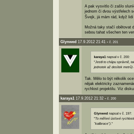
A pak vysvitlo či zašlo slun
jednom či dvou výstřelech se
Švejk, já mám rád, když lidi
Možná taky stačí obětovat dv
sebou tahat všechen ten ver
Glynwed
17.9.2012 21:41
-
č. 201
karaya1
napsal v č. 200:
"
Jestli to chápu správně, t
jednotek až desítek metrů) 
Tak. Mělo to být několik oce
nějak elektricky zaznamenán 
rychlost projektilu. Viz dis
karaya1
17.9.2012 21:32
-
č. 200
Glynwed
napsal v č. 197:
"
To měření úsťové rychlosti 
"kalibrace").
"