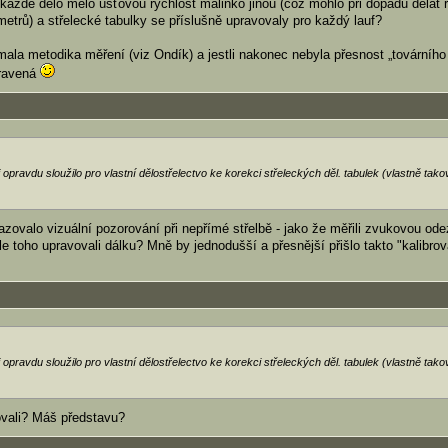
 každé dělo mělo úsťovou rychlost malinko jinou (což mohlo při dopadu dělat r
etrů) a střelecké tabulky se příslušně upravovaly pro každý lauf?
ala metodika měření (viz Ondík) a jestli nakonec nebyla přesnost „továrního
pravená
opravdu sloužilo pro vlastní dělostřelectvo ke korekci střeleckých děl. tabulek (vlastně tako
azovalo vizuální pozorování při nepřímé střelbě - jako že měřili zvukovou od
le toho upravovali dálku? Mně by jednodušší a přesnější přišlo takto "kalibrov
opravdu sloužilo pro vlastní dělostřelectvo ke korekci střeleckých děl. tabulek (vlastně tako
ovali? Máš představu?