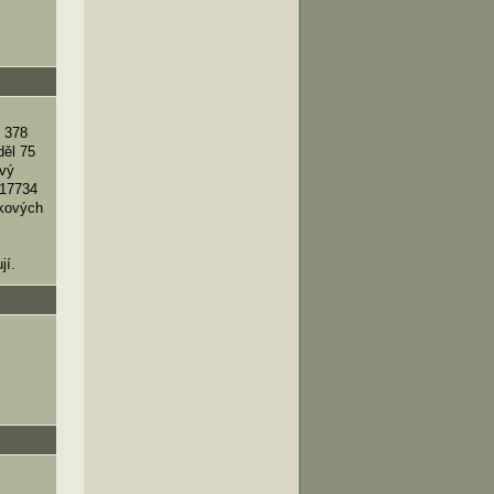
 378
děl 75
ový
 17734
nkových
jí.