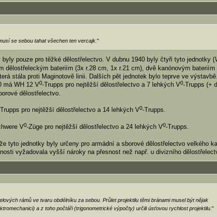
emusí se sebou tahat všechen ten vercajk.
"
 byly pouze pro těžké dělostřelectvo. V dubnu 1940 byly čtyři tyto jednotky (
ím dělostřeleckým bateriím (3x r.28 cm, 1x r.21 cm), dvě kanónovým bateriím
terá stála proti Maginotově linii. Dalších pět jednotek bylo teprve ve výstavbě
0
0
40 má WH 12 V
-Trupps pro nejtěžší dělostřelectvo a 7 lehkých V
-Trupps (+ 
borové dělostřelectvo.
0
-Trupps pro nejtěžší dělostřelectvo a 14 lehkých V
-Trupps.
0
0
chwere V
-Züge pro nejtěžší dělostřelectvo a 24 lehkých V
-Trupps.
e tyto jednotky byly určeny pro armádní a sborové dělostřelectvo velkého kal
nosti vyžadovala vyšší nároky na přesnost než např. u divizního dělostřelect
celových rámů ve tvaru obdélníku za sebou. Průlet projektilu těmi bránami musel být nějak
tromechanici) a z toho počtáři (trigonometrické výpočty) určili úsťovou rychlost projektilu.
"