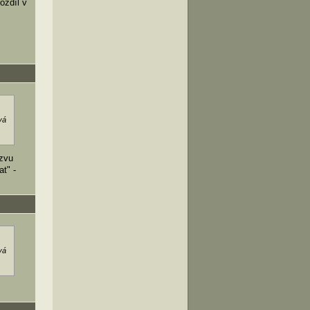
ozdíl v
vá
ezvu
at" -
vá