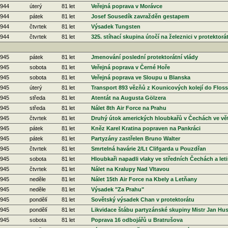
1944
úterý
81 let
Veřejná poprava v Morávce
1944
pátek
81 let
Josef Sousedík zavražděn gestapem
1944
čtvrtek
81 let
Výsadek Tungsten
1944
čtvrtek
81 let
325. stíhací skupina útočí na železnici v protektorá
1945
pátek
81 let
Jmenování poslední protektorátní vlády
1945
sobota
81 let
Veřejná poprava v Černé Hoře
1945
sobota
81 let
Veřejná poprava ve Sloupu u Blanska
1945
úterý
81 let
Transport 893 vězňů z Kounicových kolejí do Flo
1945
středa
81 let
Atentát na Augusta Gölzera
1945
středa
81 let
Nálet 8th Air Force na Prahu
1945
čtvrtek
81 let
Druhý útok amerických hloubkařů v Čechách ve vě
1945
pátek
81 let
Kněz Karel Kratina popraven na Pankráci
1945
pátek
81 let
Partyzány zastřelen Bruno Walter
1945
čtvrtek
81 let
Smrtelná havárie 2/Lt Clifgarda u Pouzdřan
1945
sobota
81 let
Hloubkaři napadli vlaky ve středních Čechách a let
1945
čtvrtek
81 let
Nálet na Kralupy Nad Vltavou
1945
neděle
81 let
Nálet 15th Air Force na Kbely a Letňany
1945
neděle
81 let
Výsadek "Za Prahu"
1945
pondělí
81 let
Sovětský výsadek Chan v protektorátu
1945
pondělí
81 let
Likvidace štábu partyzánské skupiny Mistr Jan Hu
1945
sobota
81 let
Poprava 16 odbojářů u Bratrušova