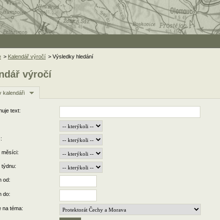
e
>
Kalendář výročí
> Výsledky hledání
ndář výročí
v kalendáři
uje text:
:
 měsíci:
 týdnu:
 od:
 do:
 na téma: