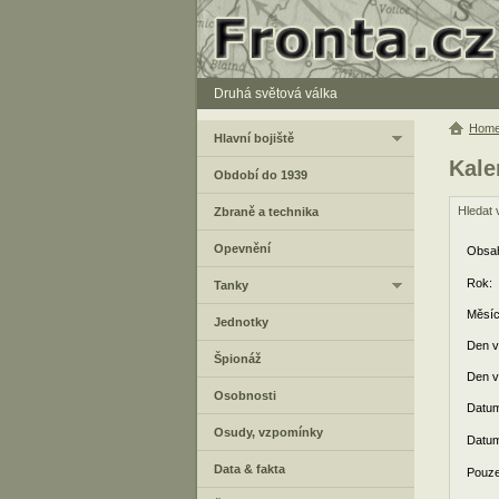
Druhá světová válka
Hom
Hlavní bojiště
Kale
Období do 1939
Hledat 
Zbraně a technika
Opevnění
Obsah
Rok:
Tanky
Měsíc
Jednotky
Den v
Špionáž
Den v
Osobnosti
Datum
Osudy, vzpomínky
Datum
Data & fakta
Pouze