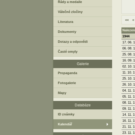
Řády a medaile
Válečné zločiny
<<
<
Literatura
Nalezen
Dokumenty
1944
Dotazy a odpovědi
17. 06. 
06. 08. 
Časté omyly
25. 08. 
16. 09. 
Galerie
02. 10. 
11. 10. 
Propaganda
25. 10. 
Fotogalerie
26. 10. 
04. 11. 
Mapy
05. 11. 
08. 11. 
Databáze
09. 11. 
ID známky
14. 11. 
16. 11. 
Kalendář
21. 11. 
23. 11. 