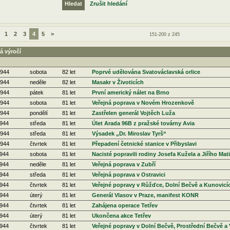
Zrušit hledání
1
2
3
4
5
>
151-200 z 245
á výročí
1944
sobota
82 let
Poprvé udělována Svatováclavská orlice
1944
neděle
82 let
Masakr v Životicích
1944
pátek
81 let
První americký nálet na Brno
1944
sobota
81 let
Veřejná poprava v Novém Hrozenkově
1944
pondělí
81 let
Zastřelen generál Vojtěch Luža
1944
středa
81 let
Úlet Arada 96B z pražské továrny Avia
1944
středa
81 let
Výsadek „Dr. Miroslav Tyrš“
1944
čtvrtek
81 let
Přepadení četnické stanice v Přibyslavi
1944
sobota
81 let
Nacisté popravili rodiny Josefa Kužela a Jiřího Mat
1944
neděle
81 let
Veřejná poprava v Zubří
1944
středa
81 let
Veřejná poprava v Ostravici
1944
čtvrtek
81 let
Veřejné popravy v Růžďce, Dolní Bečvě a Kunovicí
1944
úterý
81 let
Generál Vlasov v Praze, manifest KONR
1944
čtvrtek
81 let
Zahájena operace Tetřev
1944
úterý
81 let
Ukončena akce Tetřev
1944
čtvrtek
81 let
Veřejné popravy v Dolní Bečvě, Prostřední Bečvě a 