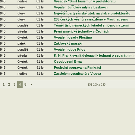
1945
neděle
81 let
Výsadek "Smrt fašismu" v protektorátu
1945
úterý
81 let
Vypálen Juříčkův mlýn v Leskovci
1945
úterý
81 let
Největší partyzánský útok na vlak v protektorátu
1945
úterý
81 let
235 českých vězňů zavražděno v Mauthausenu
1945
pondělí
81 let
Téměř tisíc německých letadel zničeno na zemi
1945
středa
81 let
První americké jednotky v Čechách
1945
čtvrtek
81 let
Vypálení osady Ploština
1945
pátek
81 let
Zákřovský masakr
1945
pondělí
81 let
Vypálení obce Prlov
1945
středa
81 let
K. H. Frank vysílá delegaci k jednání o separátním 
1945
čtvrtek
81 let
Osvobození Brna
1945
čtvrtek
81 let
Poslední poprava na Pankráci
1945
neděle
81 let
Zastřelení vesničanů z Vícova
1
2
3
4
5
>
151-200 z 245