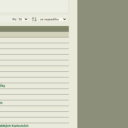
Po
ičky
ch
Velkých Karlovicích