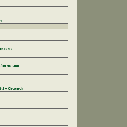
tu
ssenbürgu
tším rozsahu
iště v Klecanech
s