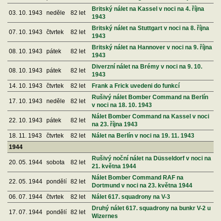
Britský nálet na Kassel v noci na 4. října
03. 10. 1943
neděle
82 let
1943
Britský nálet na Stuttgart v noci na 8. října
07. 10. 1943
čtvrtek
82 let
1943
Britský nálet na Hannover v noci na 9. října
08. 10. 1943
pátek
82 let
1943
Diverzní nálet na Brémy v noci na 9. 10.
08. 10. 1943
pátek
82 let
1943
14. 10. 1943
čtvrtek
82 let
Frank a Frick uvedeni do funkcí
Rušivý nálet Bomber Command na Berlín
17. 10. 1943
neděle
82 let
v noci na 18. 10. 1943
Nálet Bomber Command na Kassel v noci
22. 10. 1943
pátek
82 let
na 23. října 1943
18. 11. 1943
čtvrtek
82 let
Nálet na Berlín v noci na 19. 11. 1943
1944
Rušivý noční nálet na Düsseldorf v noci na
20. 05. 1944
sobota
82 let
21. května 1944
Nálet Bomber Command RAF na
22. 05. 1944
pondělí
82 let
Dortmund v noci na 23. května 1944
06. 07. 1944
čtvrtek
82 let
Nálet 617. squadrony na V-3
Druhý nálet 617. squadrony na bunkr V-2 u
17. 07. 1944
pondělí
82 let
Wizernes