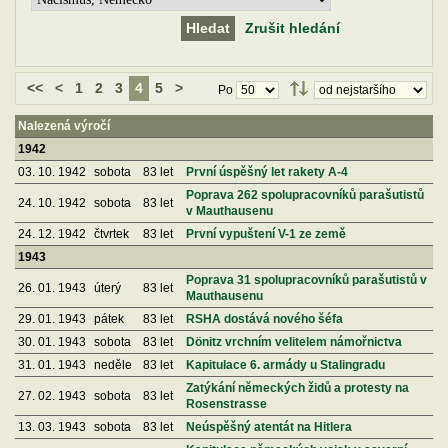
Zrušit hledání
<<
<
1
2
3
4
5
>
Po
Nalezená výročí
1942
03. 10. 1942
sobota
83 let
První úspěšný let rakety A-4
Poprava 262 spolupracovníků parašutistů
24. 10. 1942
sobota
83 let
v Mauthausenu
24. 12. 1942
čtvrtek
83 let
První vypuštení V-1 ze země
1943
Poprava 31 spolupracovníků parašutistů v
26. 01. 1943
úterý
83 let
Mauthausenu
29. 01. 1943
pátek
83 let
RSHA dostává nového šéfa
30. 01. 1943
sobota
83 let
Dönitz vrchním velitelem námořnictva
31. 01. 1943
neděle
83 let
Kapitulace 6. armády u Stalingradu
Zatýkání německých židů a protesty na
27. 02. 1943
sobota
83 let
Rosenstrasse
13. 03. 1943
sobota
83 let
Neúspěšný atentát na Hitlera