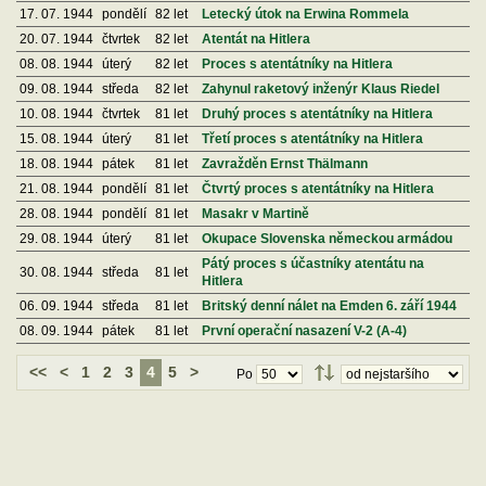
17. 07. 1944
pondělí
82 let
Letecký útok na Erwina Rommela
20. 07. 1944
čtvrtek
82 let
Atentát na Hitlera
08. 08. 1944
úterý
82 let
Proces s atentátníky na Hitlera
09. 08. 1944
středa
82 let
Zahynul raketový inženýr Klaus Riedel
10. 08. 1944
čtvrtek
81 let
Druhý proces s atentátníky na Hitlera
15. 08. 1944
úterý
81 let
Třetí proces s atentátníky na Hitlera
18. 08. 1944
pátek
81 let
Zavražděn Ernst Thälmann
21. 08. 1944
pondělí
81 let
Čtvrtý proces s atentátníky na Hitlera
28. 08. 1944
pondělí
81 let
Masakr v Martině
29. 08. 1944
úterý
81 let
Okupace Slovenska německou armádou
Pátý proces s účastníky atentátu na
30. 08. 1944
středa
81 let
Hitlera
06. 09. 1944
středa
81 let
Britský denní nálet na Emden 6. září 1944
08. 09. 1944
pátek
81 let
První operační nasazení V-2 (A-4)
<<
<
1
2
3
4
5
>
Po