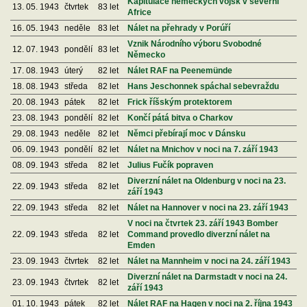
Kapitulace německých vojsk v severní
13. 05. 1943
čtvrtek
83 let
Africe
16. 05. 1943
neděle
83 let
Nálet na přehrady v Porúří
Vznik Národního výboru Svobodné
12. 07. 1943
pondělí
83 let
Německo
17. 08. 1943
úterý
82 let
Nálet RAF na Peenemünde
18. 08. 1943
středa
82 let
Hans Jeschonnek spáchal sebevraždu
20. 08. 1943
pátek
82 let
Frick říšským protektorem
23. 08. 1943
pondělí
82 let
Končí pátá bitva o Charkov
29. 08. 1943
neděle
82 let
Němci přebírají moc v Dánsku
06. 09. 1943
pondělí
82 let
Nálet na Mnichov v noci na 7. září 1943
08. 09. 1943
středa
82 let
Julius Fučík popraven
Diverzní nálet na Oldenburg v noci na 23.
22. 09. 1943
středa
82 let
září 1943
22. 09. 1943
středa
82 let
Nálet na Hannover v noci na 23. září 1943
V noci na čtvrtek 23. září 1943 Bomber
22. 09. 1943
středa
82 let
Command provedlo diverzní nálet na
Emden
23. 09. 1943
čtvrtek
82 let
Nálet na Mannheim v noci na 24. září 1943
Diverzní nálet na Darmstadt v noci na 24.
23. 09. 1943
čtvrtek
82 let
září 1943
01. 10. 1943
pátek
82 let
Nálet RAF na Hagen v noci na 2. října 1943