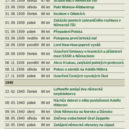
17. 05. 1939
středa
87 let
Sčítání lidu v Německé říši
23. 08. 1939
středa
86 let
Pakt Molotov-Ribbentrop
31. 08. 1939
čtvrtek
86 let
Incident v Gliwicích
Zakázán poslech zahraničního rozhlasu v
01. 09. 1939
pátek
86 let
Německé říši
01. 09. 1939
pátek
86 let
Přepadení Polska
03. 09. 1939
neděle
86 let
Potopena první britská loď
18. 09. 1939
pondělí
86 let
Lord Haw-Haw poprvé vysílá
Uzavření Smlouvy o hranicích a přátelství
28. 09. 1939
čtvrtek
86 let
mezi SSSR a Německem
06. 11. 1939
pondělí
86 let
Akce Krakau, zatýkání polských profesorů
08. 11. 1939
středa
86 let
Pokus o atentát na Adolfa Hitlera
17. 11. 1939
pátek
86 let
Uzavření českých vysokých škol
1940
Luftwaffe potápí dva německé
22. 02. 1940
čtvrtek
86 let
torpédoborce
Háchův dekret o slibu poslušnosti Adolfu
08. 03. 1940
pátek
86 let
Hitlerovi
09. 04. 1940
úterý
86 let
Útok Německa na Norsko a Dánsko
08. 05. 1940
středa
86 let
Zničena vzducholoď Graf Zeppelin
10. 05. 1940
pátek
86 let
Zahájení německé ofensivy na západ