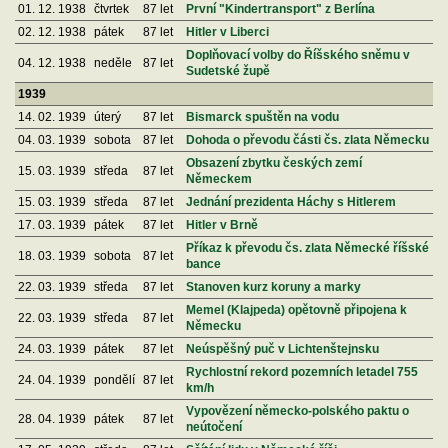
01. 12. 1938
čtvrtek
87 let
První "Kindertransport" z Berlína
02. 12. 1938
pátek
87 let
Hitler v Liberci
Doplňovací volby do Říšského sněmu v
04. 12. 1938
neděle
87 let
Sudetské župě
1939
14. 02. 1939
úterý
87 let
Bismarck spuštěn na vodu
04. 03. 1939
sobota
87 let
Dohoda o převodu části čs. zlata Německu
Obsazení zbytku českých zemí
15. 03. 1939
středa
87 let
Německem
15. 03. 1939
středa
87 let
Jednání prezidenta Háchy s Hitlerem
17. 03. 1939
pátek
87 let
Hitler v Brně
Příkaz k převodu čs. zlata Německé říšské
18. 03. 1939
sobota
87 let
bance
22. 03. 1939
středa
87 let
Stanoven kurz koruny a marky
Memel (Klajpeda) opětovně připojena k
22. 03. 1939
středa
87 let
Německu
24. 03. 1939
pátek
87 let
Neúspěšný puč v Lichtenštejnsku
Rychlostní rekord pozemních letadel 755
24. 04. 1939
pondělí
87 let
km/h
Vypovězení německo-polského paktu o
28. 04. 1939
pátek
87 let
neútočení