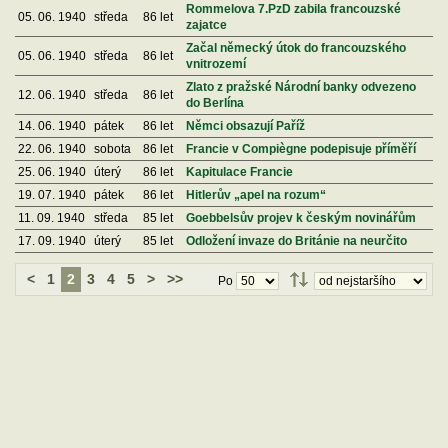
Rommelova 7.PzD zabila francouzské
05. 06. 1940
středa
86 let
zajatce
Začal německý útok do francouzského
05. 06. 1940
středa
86 let
vnitrozemí
Zlato z pražské Národní banky odvezeno
12. 06. 1940
středa
86 let
do Berlína
14. 06. 1940
pátek
86 let
Němci obsazují Paříž
22. 06. 1940
sobota
86 let
Francie v Compiègne podepisuje příměří
25. 06. 1940
úterý
86 let
Kapitulace Francie
19. 07. 1940
pátek
86 let
Hitlerův „apel na rozum“
11. 09. 1940
středa
85 let
Goebbelsův projev k českým novinářům
17. 09. 1940
úterý
85 let
Odložení invaze do Británie na neurčito
<
1
2
3
4
5
>
>>
Po