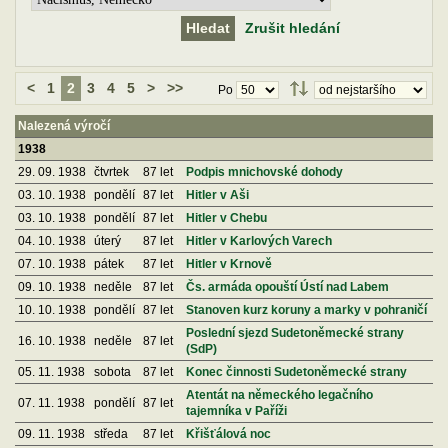
Zrušit hledání
<
1
2
3
4
5
>
>>
Po
Nalezená výročí
1938
29. 09. 1938
čtvrtek
87 let
Podpis mnichovské dohody
03. 10. 1938
pondělí
87 let
Hitler v Aši
03. 10. 1938
pondělí
87 let
Hitler v Chebu
04. 10. 1938
úterý
87 let
Hitler v Karlových Varech
07. 10. 1938
pátek
87 let
Hitler v Krnově
09. 10. 1938
neděle
87 let
Čs. armáda opouští Ústí nad Labem
10. 10. 1938
pondělí
87 let
Stanoven kurz koruny a marky v pohraničí
Poslední sjezd Sudetoněmecké strany
16. 10. 1938
neděle
87 let
(SdP)
05. 11. 1938
sobota
87 let
Konec činnosti Sudetoněmecké strany
Atentát na německého legačního
07. 11. 1938
pondělí
87 let
tajemníka v Paříži
09. 11. 1938
středa
87 let
Křišťálová noc